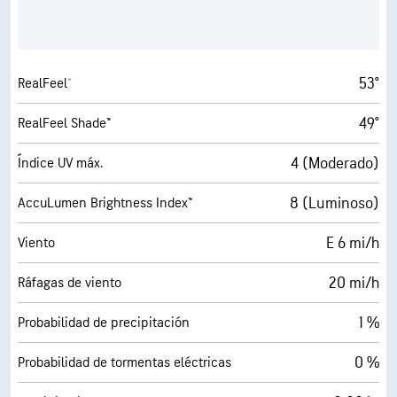
53°
RealFeel®
49°
RealFeel Shade™
4 (Moderado)
Índice UV máx.
8 (Luminoso)
AccuLumen Brightness Index™
E 6 mi/h
Viento
20 mi/h
Ráfagas de viento
1 %
Probabilidad de precipitación
0 %
Probabilidad de tormentas eléctricas