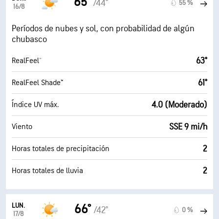
65°
/44°
55 %
16/8
Períodos de nubes y sol, con probabilidad de algún
chubasco
63°
RealFeel®
61°
RealFeel Shade™
4.0 (Moderado)
Índice UV máx.
SSE 9 mi/h
Viento
2
Horas totales de precipitación
2
Horas totales de lluvia
LUN.
66°
/42°
0 %
17/8