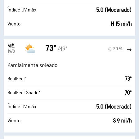
5.0 (Moderado)
Índice UV máx.
N 15 mi/h
Viento
MIÉ.
73°
/49°
20 %
19/8
Parcialmente soleado
73°
RealFeel®
70°
RealFeel Shade™
5.0 (Moderado)
Índice UV máx.
S 9 mi/h
Viento