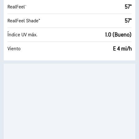
57°
RealFeel®
57°
RealFeel Shade™
1.0 (Bueno)
Índice UV máx.
E 4 mi/h
Viento