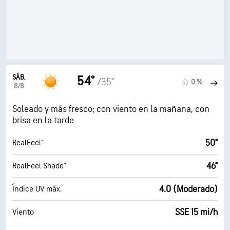
SÁB.
54°
/35°
0 %
8/8
Soleado y más fresco; con viento en la mañana, con
brisa en la tarde
50°
RealFeel®
46°
RealFeel Shade™
4.0 (Moderado)
Índice UV máx.
SSE 15 mi/h
Viento