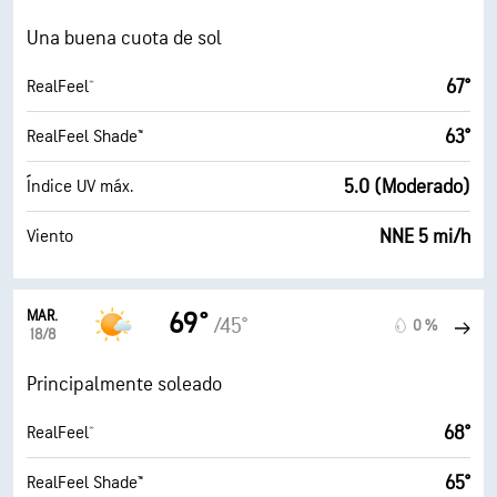
Una buena cuota de sol
67°
RealFeel®
63°
RealFeel Shade™
5.0 (Moderado)
Índice UV máx.
NNE 5 mi/h
Viento
MAR.
69°
/45°
0 %
18/8
Principalmente soleado
68°
RealFeel®
65°
RealFeel Shade™