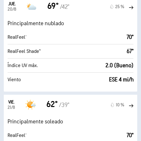
JUE.
69°
/42°
25 %
20/8
Principalmente nublado
70°
RealFeel®
67°
RealFeel Shade™
2.0 (Bueno)
Índice UV máx.
ESE 4 mi/h
Viento
VIE.
62°
/39°
10 %
21/8
Principalmente soleado
70°
RealFeel®