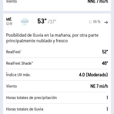
NNE 7 mi/h
Viento
MIÉ.
53°
/37°
55 %
12/8
Posibilidad de lluvia en la mañana, por otra parte
principalmente nublado y fresco
52°
RealFeel®
48°
RealFeel Shade™
4.0 (Moderado)
Índice UV máx.
NE 7 mi/h
Viento
1
Horas totales de precipitación
1
Horas totales de lluvia