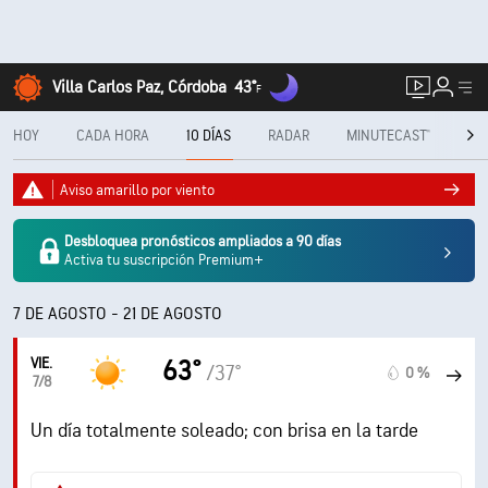
Villa Carlos Paz, Córdoba
43°
F
HOY
CADA HORA
10 DÍAS
RADAR
MINUTECAST®
ME
Aviso amarillo por viento
Desbloquea pronósticos ampliados a 90 días
Activa tu suscripción Premium+
7 DE AGOSTO - 21 DE AGOSTO
VIE.
63°
/37°
0 %
7/8
Un día totalmente soleado; con brisa en la tarde