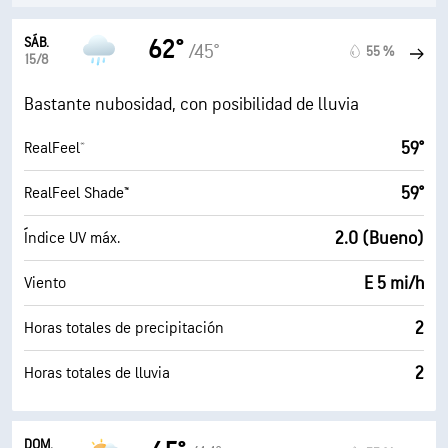
SÁB.
62°
/45°
55 %
15/8
Bastante nubosidad, con posibilidad de lluvia
59°
RealFeel®
59°
RealFeel Shade™
2.0 (Bueno)
Índice UV máx.
E 5 mi/h
Viento
2
Horas totales de precipitación
2
Horas totales de lluvia
DOM.