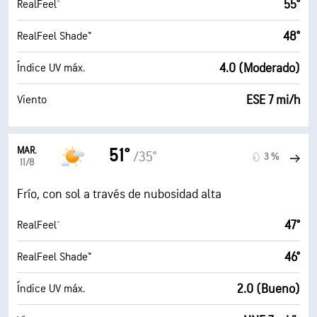
55°
RealFeel®
48°
RealFeel Shade™
4.0 (Moderado)
Índice UV máx.
ESE 7 mi/h
Viento
MAR.
51°
/35°
3 %
11/8
Frío, con sol a través de nubosidad alta
47°
RealFeel®
46°
RealFeel Shade™
2.0 (Bueno)
Índice UV máx.