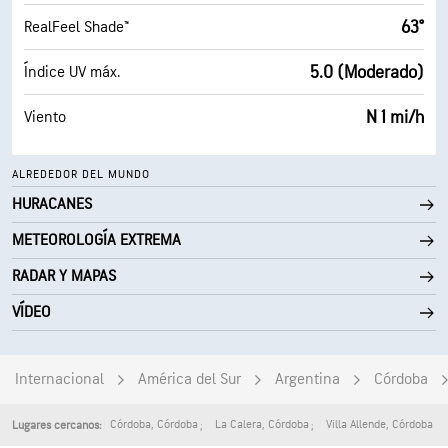
63°
RealFeel Shade™
5.0 (Moderado)
Índice UV máx.
N 1 mi/h
Viento
ALREDEDOR DEL MUNDO
HURACANES
METEOROLOGÍA EXTREMA
RADAR Y MAPAS
VÍDEO
Internacional
América del Sur
Argentina
Córdoba
Córdoba
,
Córdoba
La Calera
,
Córdoba
Villa Allende
,
Córdoba
Lugares cercanos: