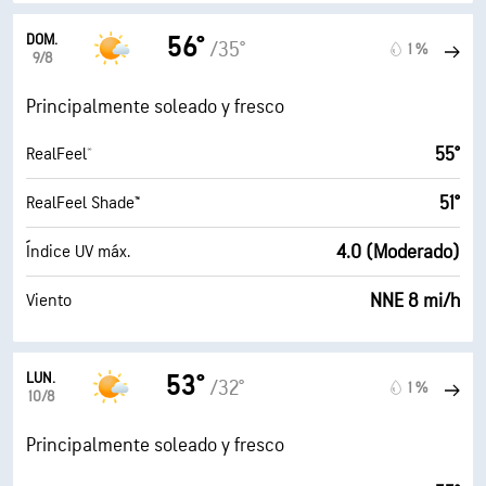
DOM.
56°
/35°
1 %
9/8
Principalmente soleado y fresco
55°
RealFeel®
51°
RealFeel Shade™
4.0 (Moderado)
Índice UV máx.
NNE 8 mi/h
Viento
LUN.
53°
/32°
1 %
10/8
Principalmente soleado y fresco