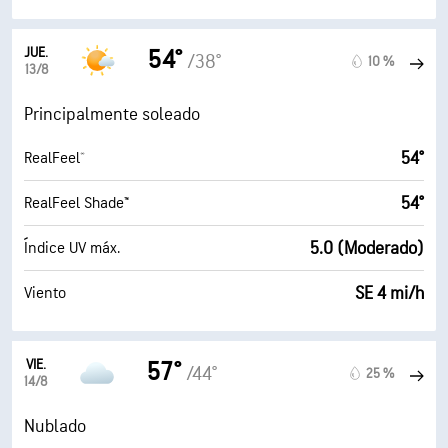
JUE.
54°
/38°
10 %
13/8
Principalmente soleado
54°
RealFeel®
54°
RealFeel Shade™
5.0 (Moderado)
Índice UV máx.
SE 4 mi/h
Viento
VIE.
57°
/44°
25 %
14/8
Nublado