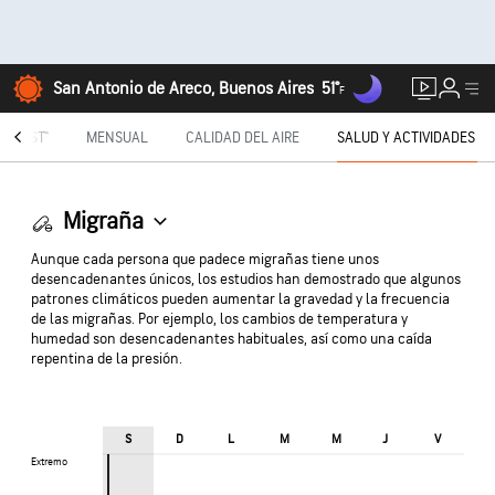
San Antonio de Areco, Buenos Aires
51°
F
TECAST®
MENSUAL
CALIDAD DEL AIRE
SALUD Y ACTIVIDADES
Migraña
Aunque cada persona que padece migrañas tiene unos
desencadenantes únicos, los estudios han demostrado que algunos
patrones climáticos pueden aumentar la gravedad y la frecuencia
de las migrañas. Por ejemplo, los cambios de temperatura y
humedad son desencadenantes habituales, así como una caída
repentina de la presión.
S
D
L
M
M
J
V
Extremo
Extremo