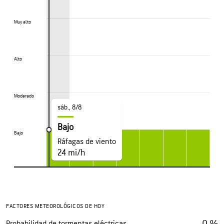
Muy alto
Muy alto
Alto
Alto
Moderado
Moderado
sáb., 8/8
Bajo
Bajo
Bajo
Ráfagas de viento
24 mi/h
FACTORES METEOROLÓGICOS DE HOY
0 %
Probabilidad de tormentas eléctricas