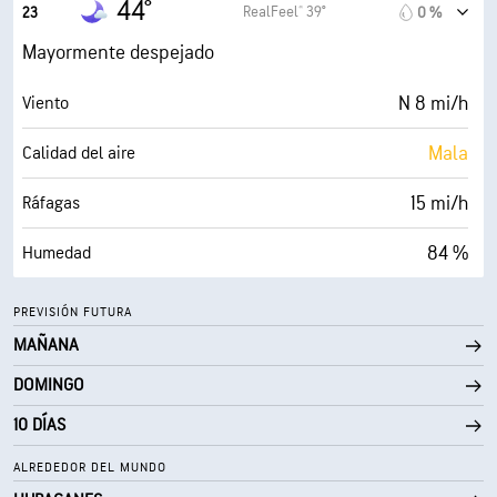
44°
RealFeel® 39°
23
0 %
0 (Oscuro)
AccuLumen Brightness Index™
Mayormente despejado
12 %
Nubosidad
N 8 mi/h
Viento
10 mi
Visibilidad
Mala
Calidad del aire
30000 ft
Techo de nubes
15 mi/h
Ráfagas
84 %
Humedad
40° F
Punto de rocío
PREVISIÓN FUTURA
MAÑANA
0 (Oscuro)
AccuLumen Brightness Index™
DOMINGO
23 %
Nubosidad
10 DÍAS
10 mi
Visibilidad
ALREDEDOR DEL MUNDO