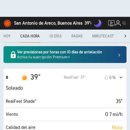
San Antonio de Areco, Buenos Aires
39°
F
HOY
CADA HORA
10 DÍAS
RADAR
MINUTECAST®
ME
Ver previsiones por horas con 10 días de antelación
Activa tu suscripción Premium+
39°
RealFeel® 37°
8
0 %
Soleado
35°
RealFeel Shade™
O 7 mi/h
Viento
Mala
Calidad del aire