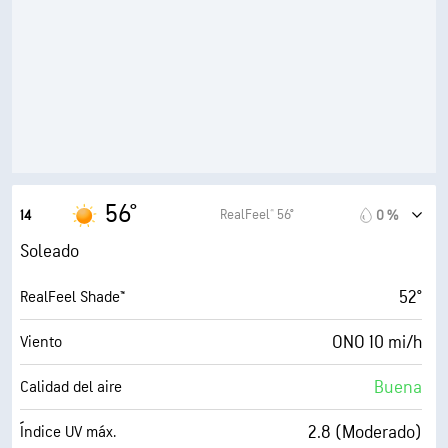
41° F
Punto de rocío
10 (Muy luminoso)
AccuLumen Brightness Index™
0 %
Nubosidad
10 mi
Visibilidad
30000 ft
Techo de nubes
56°
RealFeel® 56°
14
0 %
Soleado
52°
RealFeel Shade™
ONO 10 mi/h
Viento
Buena
Calidad del aire
2.8 (Moderado)
Índice UV máx.