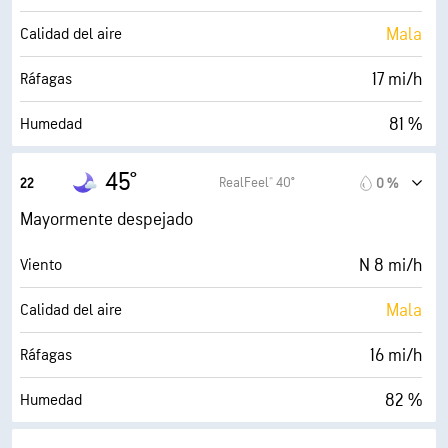
10 mi
Visibilidad
Mala
Calidad del aire
30000 ft
Techo de nubes
17 mi/h
Ráfagas
81 %
Humedad
39° F
Punto de rocío
45°
RealFeel® 40°
22
0 %
0 (Oscuro)
AccuLumen Brightness Index™
Mayormente despejado
0 %
Nubosidad
N 8 mi/h
Viento
10 mi
Visibilidad
Mala
Calidad del aire
30000 ft
Techo de nubes
16 mi/h
Ráfagas
82 %
Humedad
39° F
Punto de rocío