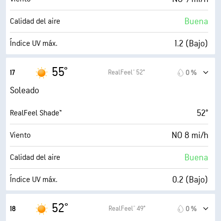
0 %
Nubosidad
Buena
Calidad del aire
10 mi
Visibilidad
1.2 (Bajo)
Índice UV máx.
30000 ft
Techo de nubes
17 mi/h
Ráfagas
55°
RealFeel® 52°
17
0 %
56 %
Humedad
Soleado
41° F
Punto de rocío
52°
RealFeel Shade™
7 (Luminoso)
AccuLumen Brightness Index™
NO 8 mi/h
Viento
0 %
Nubosidad
Buena
Calidad del aire
10 mi
Visibilidad
0.2 (Bajo)
Índice UV máx.
30000 ft
Techo de nubes
16 mi/h
Ráfagas
52°
RealFeel® 49°
18
0 %