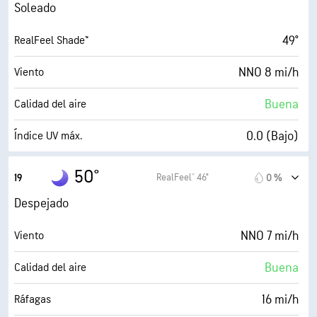
61 %
Humedad
Soleado
42° F
Punto de rocío
49°
RealFeel Shade™
1 (Oscuro)
AccuLumen Brightness Index™
NNO 8 mi/h
Viento
0 %
Nubosidad
Buena
Calidad del aire
10 mi
Visibilidad
0.0 (Bajo)
Índice UV máx.
30000 ft
Techo de nubes
16 mi/h
Ráfagas
50°
RealFeel® 46°
19
0 %
69 %
Humedad
Despejado
42° F
Punto de rocío
NNO 7 mi/h
Viento
0 (Oscuro)
AccuLumen Brightness Index™
Buena
Calidad del aire
0 %
Nubosidad
16 mi/h
Ráfagas