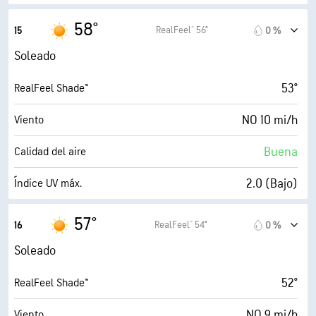
18 mi/h
Ráfagas
58°
RealFeel® 56°
15
0 %
56 %
Humedad
Soleado
41° F
Punto de rocío
53°
RealFeel Shade™
10 (Muy luminoso)
AccuLumen Brightness Index™
NO 10 mi/h
Viento
0 %
Nubosidad
Buena
Calidad del aire
10 mi
Visibilidad
2.0 (Bajo)
Índice UV máx.
30000 ft
Techo de nubes
18 mi/h
Ráfagas
57°
RealFeel® 54°
16
0 %
53 %
Humedad
Soleado
41° F
Punto de rocío
52°
RealFeel Shade™
10 (Muy luminoso)
AccuLumen Brightness Index™
NO 9 mi/h
Viento