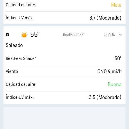
0 %
Nubosidad
Mala
Calidad del aire
10 mi
Visibilidad
3.7 (Moderado)
Índice UV máx.
30000 ft
Techo de nubes
18 mi/h
Ráfagas
55°
RealFeel® 55°
13
0 %
64 %
Humedad
Soleado
41° F
Punto de rocío
50°
RealFeel Shade™
10 (Muy luminoso)
AccuLumen Brightness Index™
ONO 9 mi/h
Viento
0 %
Nubosidad
Buena
Calidad del aire
10 mi
Visibilidad
3.5 (Moderado)
Índice UV máx.
30000 ft
Techo de nubes
18 mi/h
Ráfagas
60 %
Humedad