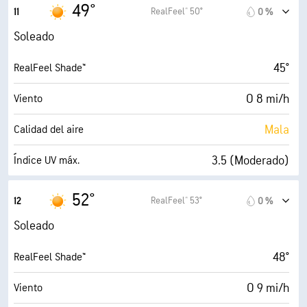
16 mi/h
Ráfagas
49°
RealFeel® 50°
11
0 %
79 %
Humedad
Soleado
38° F
Punto de rocío
45°
RealFeel Shade™
10 (Muy luminoso)
AccuLumen Brightness Index™
O 8 mi/h
Viento
0 %
Nubosidad
Mala
Calidad del aire
10 mi
Visibilidad
3.5 (Moderado)
Índice UV máx.
30000 ft
Techo de nubes
17 mi/h
Ráfagas
52°
RealFeel® 53°
12
0 %
69 %
Humedad
Soleado
40° F
Punto de rocío
48°
RealFeel Shade™
10 (Muy luminoso)
AccuLumen Brightness Index™
O 9 mi/h
Viento