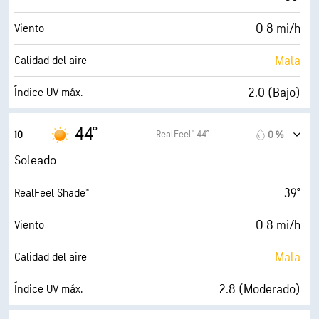
O 8 mi/h
Viento
Mala
Calidad del aire
2.0 (Bajo)
Índice UV máx.
14 mi/h
Ráfagas
44°
RealFeel® 44°
10
0 %
88 %
Humedad
Soleado
37° F
Punto de rocío
39°
RealFeel Shade™
10 (Muy luminoso)
AccuLumen Brightness Index™
O 8 mi/h
Viento
0 %
Nubosidad
Mala
Calidad del aire
10 mi
Visibilidad
2.8 (Moderado)
Índice UV máx.
30000 ft
Techo de nubes