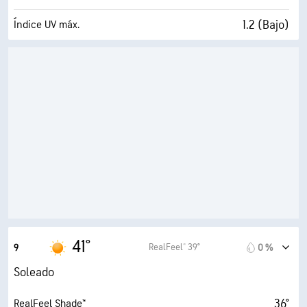
1.2 (Bajo)
Índice UV máx.
16 mi/h
Ráfagas
91 %
Humedad
37° F
Punto de rocío
7 (Luminoso)
AccuLumen Brightness Index™
0 %
Nubosidad
10 mi
Visibilidad
30000 ft
Techo de nubes
41°
RealFeel® 39°
9
0 %
Soleado
36°
RealFeel Shade™