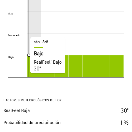
Alto
Alto
Moderado
Moderado
sáb., 8/8
Bajo
Bajo
Bajo
RealFeel® Bajo
30°
FACTORES METEOROLÓGICOS DE HOY
30°
RealFeel Baja
1 %
Probabilidad de precipitación