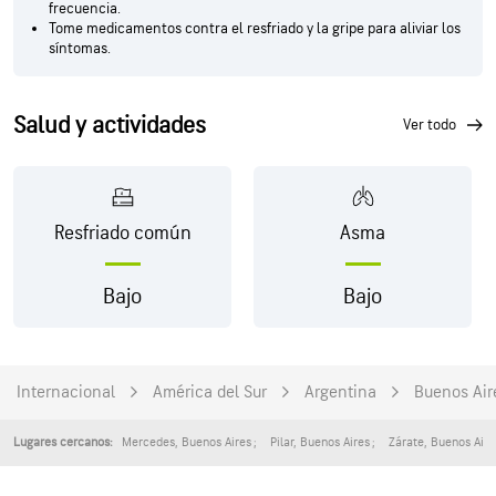
frecuencia.
Tome medicamentos contra el resfriado y la gripe para aliviar los
síntomas.
Salud y actividades
ver todo
Resfriado común
Asma
Bajo
Bajo
Internacional
América del Sur
Argentina
Buenos Air
Mercedes
,
Buenos Aires
Pilar
,
Buenos Aires
Zárate
,
Buenos Aire
Lugares cercanos: