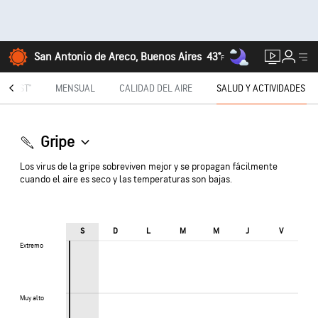
San Antonio de Areco, Buenos Aires
43°
F
TECAST®
MENSUAL
CALIDAD DEL AIRE
SALUD Y ACTIVIDADES
Gripe
Los virus de la gripe sobreviven mejor y se propagan fácilmente
cuando el aire es seco y las temperaturas son bajas.
S
D
L
M
M
J
V
Extremo
Extremo
Muy alto
Muy alto