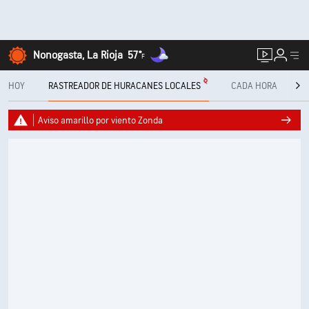
Nonogasta, La Rioja
57°
F
HOY
RASTREADOR DE HURACANES LOCALES
CADA HORA
10
Aviso amarillo por viento Zonda