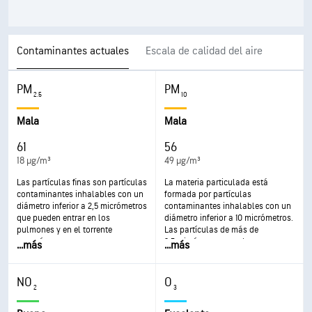
Contaminantes actuales
Escala de calidad del aire
PM
PM
2.5
10
Mala
Mala
61
56
18 µg/m³
49 µg/m³
Las partículas finas son partículas
La materia particulada está
contaminantes inhalables con un
formada por partículas
diámetro inferior a 2,5 micrómetros
contaminantes inhalables con un
que pueden entrar en los
diámetro inferior a 10 micrómetros.
pulmones y en el torrente
Las partículas de más de
sanguíneo y provocar graves
2,5 micrómetros pueden
...
más
...
más
problemas de salud. Afectan de
depositarse en las vías
forma más grave a los pulmones y
respiratorias y provocar
al corazón. La exposición a estas
problemas de salud. La exposición
NO
O
partículas puede provocar tos o
puede provocar irritación de ojos y
2
3
dificultad para respirar, agravar el
garganta, tos, dificultad para