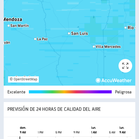
© OpenStreetMap
Excelente
Peligrosa
PREVISIÓN DE 24 HORAS DE CALIDAD DEL AIRE
dom.
lun.
lun.
9 AM
1 PM
5 PM
9 PM
1 AM
5 AM
9 AM