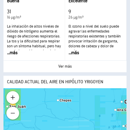
asma y desarrollar enfermedades
respirar y puede agravar el asma.
Buena
Excelente
respiratorias crónicas.
Una exposición más frecuente y
excesiva puede tener efectos más
31
9
graves para la salud.
16 µg/m³
26 µg/m³
La inhalación de altos niveles de
El ozono a nivel del suelo puede
dióxido de nitrógeno aumenta el
agravar las enfermedades
riesgo de afecciones respiratorias.
respiratorias existentes y también
La tos y la dificultad para respirar
provocar irritación de garganta,
son un síntoma habitual, pero hay
dolores de cabeza y dolor de
asociados problemas de salud
pecho.
...
más
...
más
más graves, como las infecciones
respiratorias, que pueden aparecer
tras una exposición más
Ver más
prolongada.
CALIDAD ACTUAL DEL AIRE EN HIPÓLITO YRIGOYEN