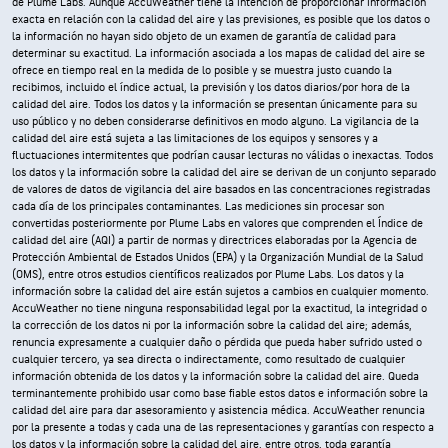
de Plume Labs. Aunque AccuWeather tiene la intención de proporcionar información
exacta en relación con la calidad del aire y las previsiones, es posible que los datos o
la información no hayan sido objeto de un examen de garantía de calidad para
determinar su exactitud. La información asociada a los mapas de calidad del aire se
ofrece en tiempo real en la medida de lo posible y se muestra justo cuando la
recibimos, incluido el índice actual, la previsión y los datos diarios/por hora de la
calidad del aire. Todos los datos y la información se presentan únicamente para su
uso público y no deben considerarse definitivos en modo alguno. La vigilancia de la
calidad del aire está sujeta a las limitaciones de los equipos y sensores y a
fluctuaciones intermitentes que podrían causar lecturas no válidas o inexactas. Todos
los datos y la información sobre la calidad del aire se derivan de un conjunto separado
de valores de datos de vigilancia del aire basados en las concentraciones registradas
cada día de los principales contaminantes. Las mediciones sin procesar son
convertidas posteriormente por Plume Labs en valores que comprenden el Índice de
calidad del aire (AQI) a partir de normas y directrices elaboradas por la Agencia de
Protección Ambiental de Estados Unidos (EPA) y la Organización Mundial de la Salud
(OMS), entre otros estudios científicos realizados por Plume Labs. Los datos y la
información sobre la calidad del aire están sujetos a cambios en cualquier momento.
AccuWeather no tiene ninguna responsabilidad legal por la exactitud, la integridad o
la corrección de los datos ni por la información sobre la calidad del aire; además,
renuncia expresamente a cualquier daño o pérdida que pueda haber sufrido usted o
cualquier tercero, ya sea directa o indirectamente, como resultado de cualquier
información obtenida de los datos y la información sobre la calidad del aire. Queda
terminantemente prohibido usar como base fiable estos datos e información sobre la
calidad del aire para dar asesoramiento y asistencia médica. AccuWeather renuncia
por la presente a todas y cada una de las representaciones y garantías con respecto a
los datos y la información sobre la calidad del aire, entre otros, toda garantía