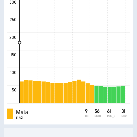
300
250
200
150
100
50
Mala
9
56
61
31
O3
PM10
PM2_5
NO2
61 AQI