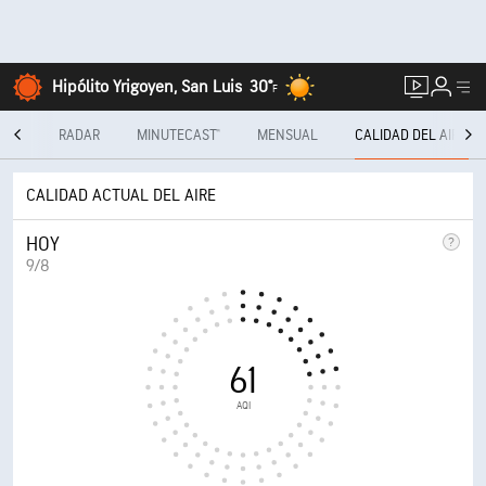
Hipólito Yrigoyen, San Luis
30°
F
DÍAS
RADAR
MINUTECAST®
MENSUAL
CALIDAD DEL AIRE
CALIDAD ACTUAL DEL AIRE
HOY
9/8
61
AQI