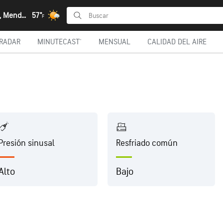
Godoy Cruz, Mendoza
57°
F
RADAR
MINUTECAST®
MENSUAL
CALIDAD DEL AIRE
Presión sinusal
Resfriado común
Alto
Bajo