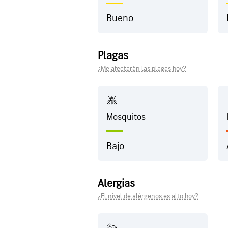
Bueno
Plagas
¿Me afectarán las plagas hoy?
Mosquitos
Bajo
Alergias
¿El nivel de alérgenos es alto hoy?