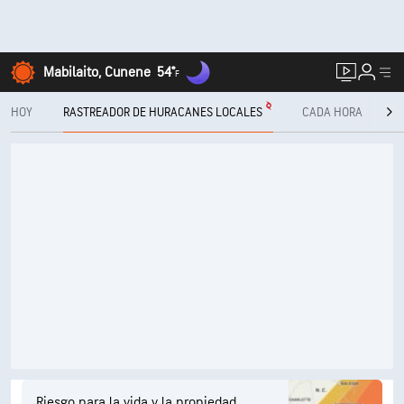
Mabilaito, Cunene
54°
F
HOY
RASTREADOR DE HURACANES LOCALES
CADA HORA
10
Riesgo para la vida y la propiedad