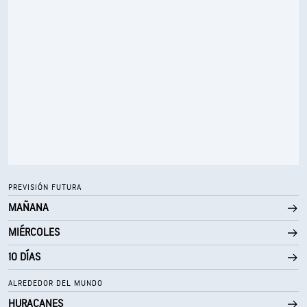
44° F
Punto de rocío
0 (Oscuro)
AccuLumen Brightness Index™
0 %
Nubosidad
7 mi
Visibilidad
30000 ft
Techo de nubes
PREVISIÓN FUTURA
MAÑANA
MIÉRCOLES
10 DÍAS
ALREDEDOR DEL MUNDO
HURACANES