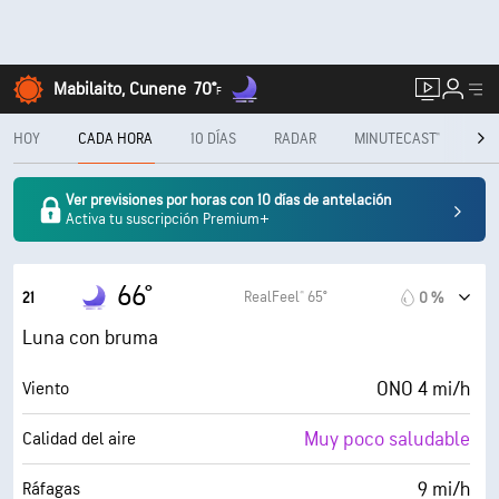
Mabilaito, Cunene
70°
F
HOY
CADA HORA
10 DÍAS
RADAR
MINUTECAST®
ME
Ver previsiones por horas con 10 días de antelación
Activa tu suscripción Premium+
66°
RealFeel® 65°
21
0 %
Luna con bruma
ONO 4 mi/h
Viento
Muy poco saludable
Calidad del aire
9 mi/h
Ráfagas