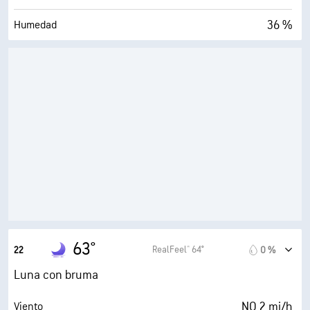
36 %
Humedad
39° F
Punto de rocío
0 (Oscuro)
AccuLumen Brightness Index™
0 %
Nubosidad
7 mi
Visibilidad
30000 ft
Techo de nubes
63°
RealFeel® 64°
22
0 %
Luna con bruma
NO 2 mi/h
Viento