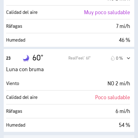
Muy poco saludable
Calidad del aire
7 mi/h
Ráfagas
46 %
Humedad
42° F
Punto de rocío
60°
RealFeel® 61°
23
0 %
0 (Oscuro)
AccuLumen Brightness Index™
Luna con bruma
0 %
Nubosidad
NO 2 mi/h
Viento
7 mi
Visibilidad
Poco saludable
Calidad del aire
30000 ft
Techo de nubes
6 mi/h
Ráfagas
54 %
Humedad