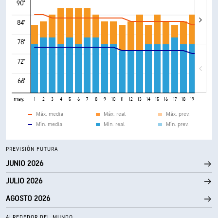
90°
84°
78°
72°
66°
may.
1
2
3
4
5
6
7
8
9
10
11
12
13
14
15
16
17
18
19
20
21
Máx. media
Máx. real
Máx. prev.
Mín. media
Mín. real
Mín. prev.
PREVISIÓN FUTURA
JUNIO 2026
JULIO 2026
AGOSTO 2026
ALREDEDOR DEL MUNDO