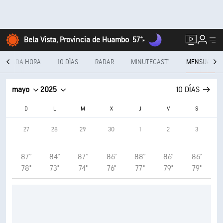
Bela Vista, Provincia de Huambo
57°
F
CADA HORA
10 DÍAS
RADAR
MINUTECAST®
MENSUAL
mayo
2025
10 DÍAS
D
L
M
X
J
V
S
27
28
29
30
1
2
3
87°
84°
87°
86°
88°
86°
86°
78°
73°
74°
76°
77°
79°
79°