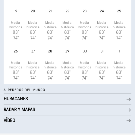
19
20
21
22
23
24
25
Media 
Media 
Media 
Media 
Media 
Media 
Media 
histórica
histórica
histórica
histórica
histórica
histórica
histórica
83°
83°
83°
83°
83°
83°
83°
74°
74°
74°
74°
74°
74°
74°
26
27
28
29
30
31
1
Media 
Media 
Media 
Media 
Media 
Media 
Media 
histórica
histórica
histórica
histórica
histórica
histórica
histórica
83°
83°
83°
83°
83°
83°
83°
74°
74°
74°
74°
74°
74°
74°
ALREDEDOR DEL MUNDO
HURACANES
RADAR Y MAPAS
VÍDEO