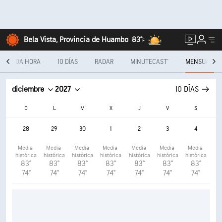
Bela Vista, Provincia de Huambo
83°
F
CADA HORA
10 DÍAS
RADAR
MINUTECAST®
MENSUAL
diciembre
2027
10 DÍAS
D
L
M
X
J
V
S
28
29
30
1
2
3
4
Media 
Media 
Media 
Media 
Media 
Media 
Media 
histórica
histórica
histórica
histórica
histórica
histórica
histórica
83°
83°
83°
83°
83°
83°
83°
74°
74°
74°
74°
74°
74°
74°