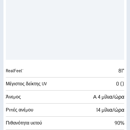
81°
RealFeel®
0 ()
Μέγιστος δείκτης UV
Α 4 μίλια/ώρα
Άνεμος
14 μίλια/ώρα
Ριπές ανέμου
90%
Πιθανότητα υετού