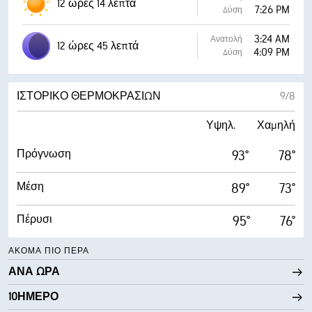
12 ώρες 14 λεπτά
7:26 PM
Δύση
3:24 AM
Ανατολή
12 ώρες 45 λεπτά
4:09 PM
Δύση
ΙΣΤΟΡΙΚΌ ΘΕΡΜΟΚΡΑΣΙΏΝ
9/8
Υψηλ.
Χαμηλή
Πρόγνωση
93°
78°
Μέση
89°
73°
Πέρυσι
95°
76°
ΑΚΌΜΑ ΠΙΟ ΠΈΡΑ
ΑΝΆ ΏΡΑ
10ΉΜΕΡΟ