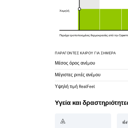
Χαμηλή
Χαμηλή
Περιέχει τροποποιημένες θερμοκρασίες από την Copernicu
ΠΑΡΆΓΟΝΤΕΣ ΚΑΙΡΟΎ ΓΙΑ ΣΉΜΕΡΑ
Μέσος όρος ανέμου
Μέγιστες ριπές ανέμου
Υψηλή τιμή RealFeel
Υγεία και δραστηριότητε