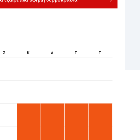
ια εξαιρετικά υψηλή θερμοκρασία
Σ
Κ
Δ
Τ
Τ