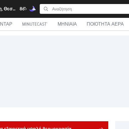
Γιαννούλη, Θεσσαλία
86°
F
ΑΝΤΆΡ
MINUTECAST®
ΜΗΝΙΑΊΑ
ΠΟΙΌΤΗΤΑ ΑΈΡΑ