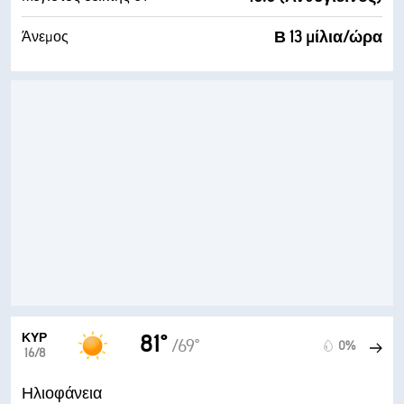
Β 13 μίλια/ώρα
Άνεμος
ΚΥΡ
81°
/69°
0%
16/8
Ηλιοφάνεια