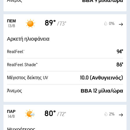
ΒΒΑ 9 μίλια/ώρα
Άνεμος
ΠΈΜ
89°
/73°
0%
13/8
Αρκετή ηλιοφάνεια
94°
RealFeel®
86°
RealFeel Shade™
10.0 (Ανθυγιεινός)
Μέγιστος δείκτης UV
ΒΒΑ 12 μίλια/ώρα
Άνεμος
ΠΑΡ
80°
/72°
2%
14/8
Ψυχρότερος