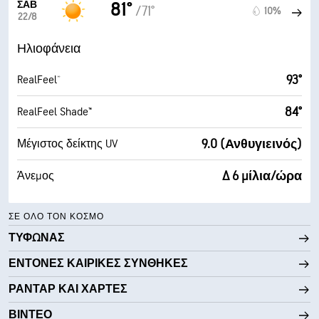
ΣΆΒ
81°
/71°
10%
22/8
Ηλιοφάνεια
93°
RealFeel®
84°
RealFeel Shade™
9.0 (Ανθυγιεινός)
Μέγιστος δείκτης UV
Δ 6 μίλια/ώρα
Άνεμος
ΣΕ ΌΛΟ ΤΟΝ ΚΌΣΜΟ
ΤΥΦΏΝΑΣ
ΈΝΤΟΝΕΣ ΚΑΙΡΙΚΈΣ ΣΥΝΘΉΚΕΣ
ΡΑΝΤΆΡ ΚΑΙ ΧΆΡΤΕΣ
ΒΊΝΤΕΟ