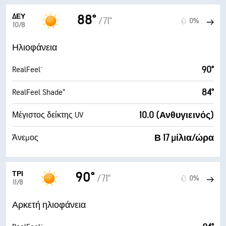
ΔΕΥ
88°
/71°
0%
10/8
Ηλιοφάνεια
90°
RealFeel®
84°
RealFeel Shade™
10.0 (Ανθυγιεινός)
Μέγιστος δείκτης UV
Β 17 μίλια/ώρα
Άνεμος
ΤΡΊ
90°
/71°
0%
11/8
Αρκετή ηλιοφάνεια