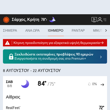
Σάρχος, Κρήτη
78°
F
ΣΉΜΕΡΑ
ΑΝΆ ΏΡΑ
10ΉΜΕΡΟ
ΡΑΝΤΆΡ
MINUTECAS
Κίτρινη προειδοποίηση για εξαιρετικά υψηλή θερμοκρασία
Ξεκλειδώστε εκτεταμένες προβλέψεις 90 ημερών
Ενεργοποιήστε τη συνδρομή σας στο Premium+
8 ΑΥΓΟΎΣΤΟΥ - 22 ΑΥΓΟΎΣΤΟΥ
ΣΆΒ
84°
/75°
0%
8/8
Αίθριος
72°
RealFeel®