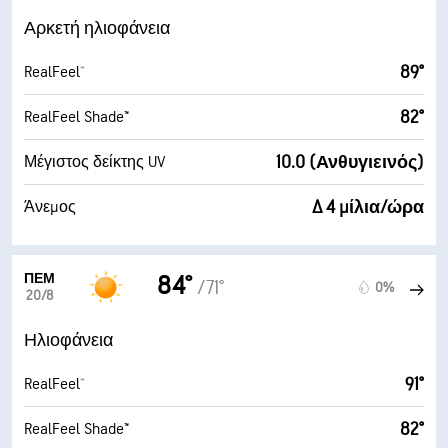
Αρκετή ηλιοφάνεια
89°
RealFeel®
82°
RealFeel Shade™
10.0 (Ανθυγιεινός)
Μέγιστος δείκτης UV
Δ 4 μίλια/ώρα
Άνεμος
ΠΈΜ
84°
/71°
0%
20/8
Ηλιοφάνεια
91°
RealFeel®
82°
RealFeel Shade™