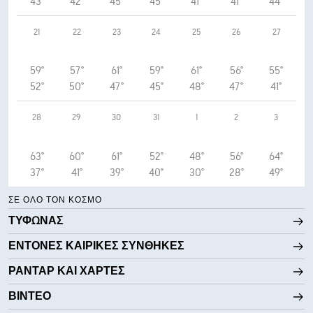
43°
42°
45°
45°
41°
41°
44°
21
22
23
24
25
26
27
59°
57°
61°
59°
61°
56°
55°
52°
50°
47°
45°
48°
47°
41°
28
29
30
31
1
2
3
63°
60°
61°
52°
48°
56°
64°
37°
41°
39°
40°
30°
28°
49°
ΣΕ ΌΛΟ ΤΟΝ ΚΌΣΜΟ
ΤΥΦΏΝΑΣ
ΈΝΤΟΝΕΣ ΚΑΙΡΙΚΈΣ ΣΥΝΘΉΚΕΣ
ΡΑΝΤΆΡ ΚΑΙ ΧΆΡΤΕΣ
ΒΊΝΤΕΟ