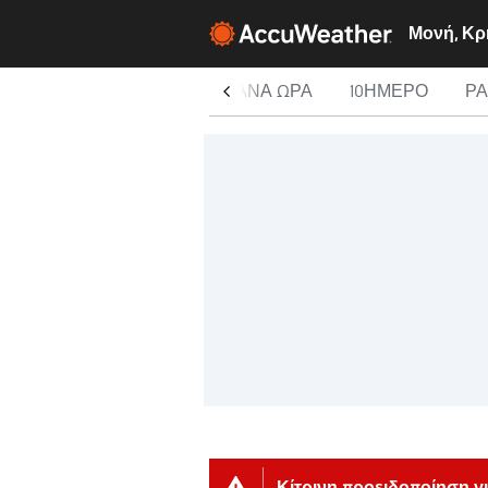
Μονή, Κρ
ΣΉΜΕΡΑ
ΑΝΆ ΏΡΑ
10ΉΜΕΡΟ
Ρ