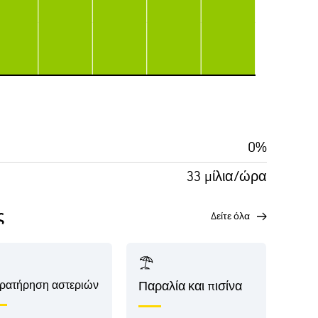
0%
33 μίλια/ώρα
ς
δείτε όλα
ρατήρηση αστεριών
Παραλία και πισίνα
Κοι