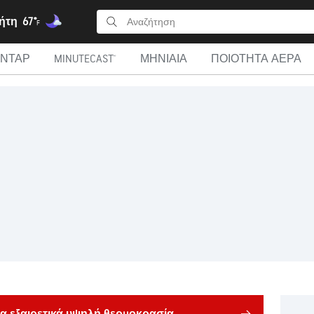
ήτη
67°
F
ΑΝΤΆΡ
MINUTECAST®
ΜΗΝΙΑΊΑ
ΠΟΙΌΤΗΤΑ ΑΈΡΑ