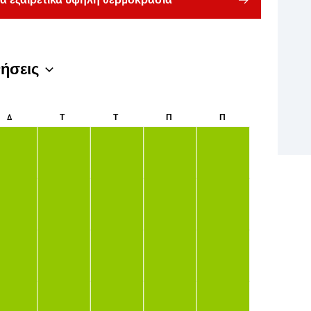
ια εξαιρετικά υψηλή θερμοκρασία
νήσεις
Δ
Τ
Τ
Π
Π