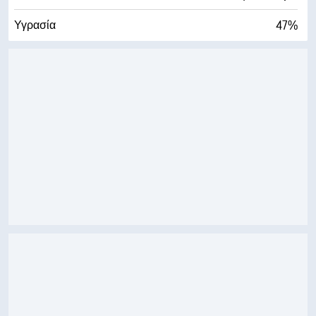
47%
Υγρασία
57° F
Σημείο δρόσου
0 (Σκοτάδι)
AccuLumen Brightness Index™
1%
Νεφοκάλυψη
10 μίλ.
Ορατότητα
30000 πδ
Ύψος νεφών