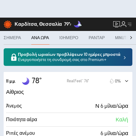
Καρδίτσα, Θεσσαλία
79°
F
ΣΉΜΕΡΑ
ΑΝΆ ΏΡΑ
10ΉΜΕΡΟ
ΡΑΝΤΆΡ
MINUTECAS
Προβολή ωριαίων προβλέψεων 10 ημέρες μπροστά
Ενεργοποιήστε τη συνδρομή σας στο Premium+
78°
RealFeel® 76°
11 μ.μ.
0%
Αίθριος
Ν 6 μίλια/ώρα
Άνεμος
Καλή
Ποιότητα αέρα
6 μίλια/ώρα
Ριπές ανέμου