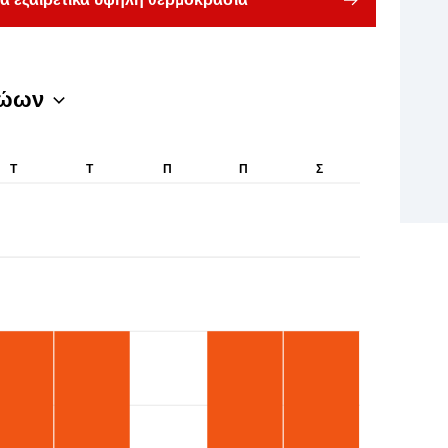
ια εξαιρετικά υψηλή θερμοκρασία
ζώων
Τ
Τ
Π
Π
Σ