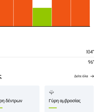
104°
96°
ς
δείτε όλα
ρη δέντρων
Γύρη αμβροσίας
Γύρ