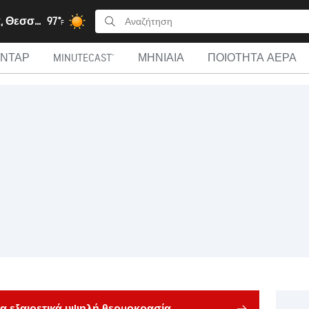
Καρδίτσα, Θεσσαλία
97°
F
ΑΝΤΆΡ
MINUTECAST®
ΜΗΝΙΑΊΑ
ΠΟΙΌΤΗΤΑ ΑΈΡΑ