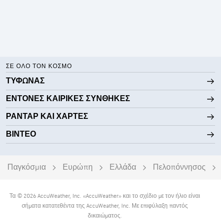
ΣΕ ΌΛΟ ΤΟΝ ΚΌΣΜΟ
ΤΥΦΏΝΑΣ
ΈΝΤΟΝΕΣ ΚΑΙΡΙΚΈΣ ΣΥΝΘΉΚΕΣ
ΡΑΝΤΆΡ ΚΑΙ ΧΆΡΤΕΣ
ΒΊΝΤΕΟ
Παγκόσμια
Ευρώπη
Ελλάδα
Πελοπόννησος
Τα © 2026 AccuWeather, Inc. «AccuWeather» και το σχέδιο με τον ήλιο είναι
σήματα κατατεθέντα της AccuWeather, Inc. Με επιφύλαξη παντός
δικαιώματος.