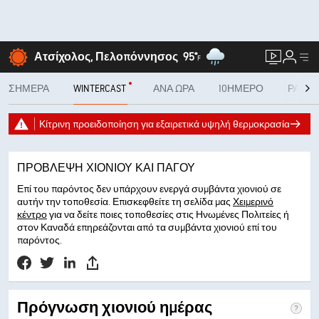
Ατσίχολος, Πελοπόννησος
95°
F
ΣΉΜΕΡΑ
WINTERCAST
ΑΝΆ ΏΡΑ
10ΉΜΕΡΟ
ΡΑΝΤ
Κίτρινη προειδοποίηση για εξαιρετικά υψηλή θερμοκρασία
ΠΡΌΒΛΕΨΗ ΧΙΟΝΙΟΎ ΚΑΙ ΠΆΓΟΥ
Επί του παρόντος δεν υπάρχουν ενεργά συμβάντα χιονιού σε
αυτήν την τοποθεσία. Επισκεφθείτε τη σελίδα μας
Χειμερινό
κέντρο
για να δείτε ποιες τοποθεσίες στις Ηνωμένες Πολιτείες ή
στον Καναδά επηρεάζονται από τα συμβάντα χιονιού επί του
παρόντος.
Πρόγνωση χιονιού ημέρας