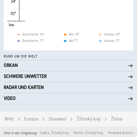
34°
112°
Sep
Durchschn. HT
Akt. HT
Voraus. HT
Durchschn. TT
Akt.TT
Voraus. TT
RUND UM DIE WELT
ORKAN
SCHWERE UNWETTER
RADAR UND KARTEN
VIDEO
Welt
Europa
Slowakei
Žilinský kraj
Žilina
Cadca
,
Žilinský kraj
Martin
,
Žilinský kraj
Povazska Bystrica
,
Orte in der Umgebung: