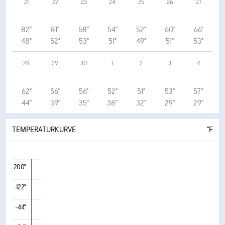
21
22
23
24
25
26
27
82°
81°
58°
54°
52°
60°
66°
48°
52°
53°
51°
49°
51°
53°
28
29
30
1
2
3
4
62°
56°
56°
52°
51°
53°
57°
44°
39°
35°
38°
32°
29°
29°
TEMPERATURKURVE
°F
-200°
-122°
-44°