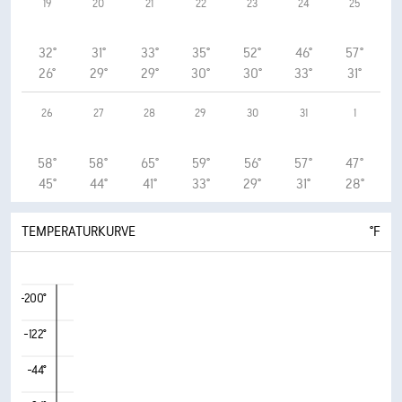
19
20
21
22
23
24
25
32°
31°
33°
35°
52°
46°
57°
26°
29°
29°
30°
30°
33°
31°
26
27
28
29
30
31
1
58°
58°
65°
59°
56°
57°
47°
45°
44°
41°
33°
29°
31°
28°
TEMPERATURKURVE
°F
-200°
-122°
-44°