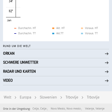
34°
112°
Jan
Durchschn. HT
Akt. HT
Voraus. HT
Durchschn. TT
Akt.TT
Voraus. TT
RUND UM DIE WELT
ORKAN
SCHWERE UNWETTER
RADAR UND KARTEN
VIDEO
Welt
Europa
Slowenien
Trbovlje
Trbovlje
Celje
,
Celje
Novo Mesto
,
Novo mesto
Velenje
,
Velenje
Orte in der Umgebung: