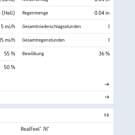
 (Hell)
0.04 in
Regenmenge
5 mi/h
1
Gesamtniederschlagsstunden
15 mi/h
1
Gesamtregenstunden
55 %
36 %
Bewölkung
50 %
9.8.
RealFeel® 76°