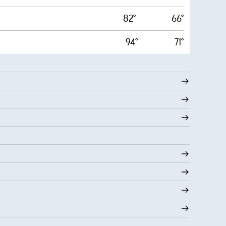
82°
66°
94°
71°