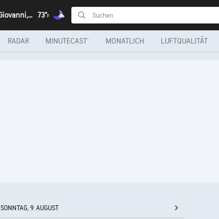
Sesto San Giovanni, Lombardei
73°
F
RADAR
MINUTECAST®
MONATLICH
LUFTQUALITÄT
SONNTAG, 9. AUGUST