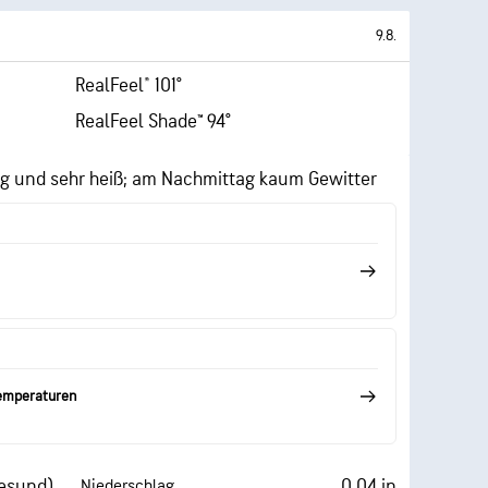
9.8.
RealFeel® 101°
RealFeel Shade™ 94°
ig und sehr heiß; am Nachmittag kaum Gewitter
Temperaturen
esund)
0.04 in
Niederschlag