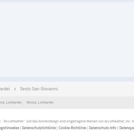
ardei
Sesto San Giovanni
and
,
Lombardei
Monza
,
Lombardei
. "AccuWeather" und das Sonnendesign sind eingetragene Marken von AccuWeather, Inc. Al
ngshinweise
|
Datenschutzrichtlinie
|
Cookie-Richtlinie
|
Datenschutz-Info
|
Datenque