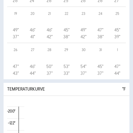
26°
24°
26°
25°
26°
26°
27°
19
20
21
22
23
24
25
49°
46°
46°
45°
49°
47°
45°
37°
41°
42°
38°
42°
38°
39°
26
27
28
29
30
31
1
47°
46°
50°
53°
54°
45°
47°
43°
44°
37°
33°
37°
37°
44°
TEMPERATURKURVE
°F
-200°
-122°