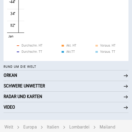
-44°
34°
112°
Jan
Durchschn. HT
Akt. HT
Voraus. HT
Durchschn. TT
Akt.TT
Voraus. TT
RUND UM DIE WELT
ORKAN
SCHWERE UNWETTER
RADAR UND KARTEN
VIDEO
Welt
Europa
Italien
Lombardei
Mailand