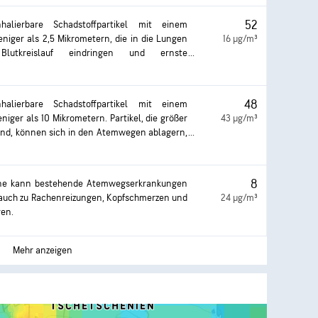
.
52
halierbare Schadstoffpartikel mit einem
iger als 2,5 Mikrometern, die in die Lungen
16 µg/m³
tkreislauf eindringen und ernste
eme verursachen können. Die schwersten
fen die Lunge und das Herz. Exposition kann
embeschwerden, verschlimmertem Asthma und
48
halierbare Schadstoffpartikel mit einem
ronischer Atemwegserkrankungen führen.
iger als 10 Mikrometern. Partikel, die größer
43 µg/m³
sind, können sich in den Atemwegen ablagern,
ichen Problemen führt. Exposition kann zu
reizungen, Husten oder Atembeschwerden
m Asthma führen. Häufigere und übermäßige
8
ne kann bestehende Atemwegserkrankungen
stere gesundheitliche Auswirkungen haben.
auch zu Rachenreizungen, Kopfschmerzen und
24 µg/m³
ren.
Mehr anzeigen