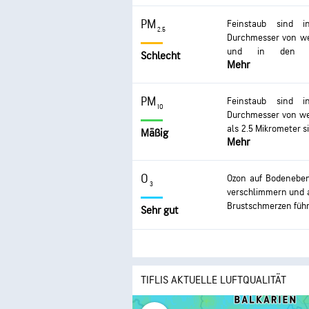
Atemwege auftreten
PM
Feinstaub sind in
2.5
Durchmesser von wen
und in den Blu
Schlecht
Mehr
Gesundheitsprobl
Auswirkungen betref
zu Husten oder At
PM
Feinstaub sind in
der Entwicklung ch
10
Durchmesser von wen
als 2.5 Mikrometer 
Mäßig
Mehr
was zu gesundheitl
Augen- und Rachen
und verschlimmerte
O
Ozon auf Bodenebe
Exposition kann ern
3
verschlimmern und 
Brustschmerzen füh
Sehr gut
TIFLIS AKTUELLE LUFTQUALITÄT