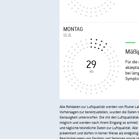
MONTAG
10.8.
Mäßi
29
Für die
akzepta
AQI
bei län
Sympto
Alle Rohdaten zur Luftqualität werden von Plume L
Vorhersagen zur bereitzustellen, wurden die Daten 
Genauigkeit unterworfen. Die mit den Luftqualitäts
möglich und werden nach ihrem Eingang so schnell wi
und tägliche/stündliche Daten zur Luftqualität. All
präsentiert und dürfen in keiner Weise als endgült
Beschränkungen von Geräten und Sensoren sowie ze