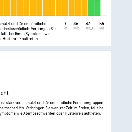
chmutzt und für empfindliche
7
46
47
55
dheitsschädlich. Verbringen Sie
O3
PM10
PM2_5
NO2
, falls bei Ihnen Symptome wie
Hustenreiz auftreten.
echt
t ist stark verschmutzt und für empfindliche Personengruppen
eitsschädlich. Verbringen Sie weniger Zeit im Freien, falls bei
Symptome wie Atembeschwerden oder Hustenreiz auftreten.