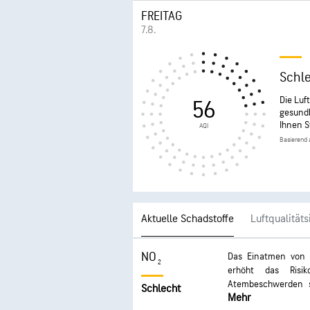
FREITAG
7.8.
Schl
Die Luf
56
gesundh
Ihnen 
AQI
Basierend 
Aktuelle Schadstoffe
Luftqualität
NO
Das Einatmen von L
2
erhöht das Risi
Atembeschwerden si
Schlecht
Mehr
können ernstere G