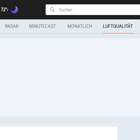
72°
F
RADAR
MINUTECAST®
MONATLICH
LUFTQUALITÄT