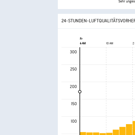
Sehr unges
24-STUNDEN-LUFTQUALITÄTSVORHE
Fr
6 AM
10 AM
2
300
250
200
150
100