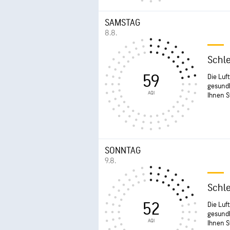
SAMSTAG
8.8.
Schl
59
Die Luf
gesundh
AQI
Ihnen 
SONNTAG
9.8.
Schl
52
Die Luf
gesundh
AQI
Ihnen 