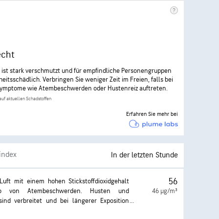
echt
t ist stark verschmutzt und für empfindliche Personengruppen
eitsschädlich. Verbringen Sie weniger Zeit im Freien, falls bei
Symptome wie Atembeschwerden oder Hustenreiz auftreten.
auf aktuellen Schadstoffen
Erfahren Sie mehr bei
sindex
In der letzten Stunde
56
uft mit einem hohen Stickstoffdioxidgehalt
ko von Atembeschwerden. Husten und
46 µg/m³
nd verbreitet und bei längerer Exposition
esundheitsprobleme wie Infektionen der