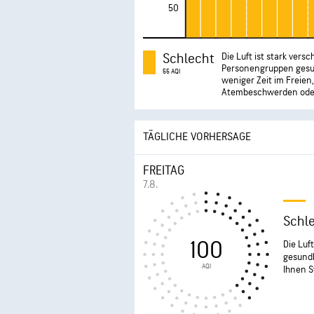
50
Schlecht
Die Luft ist stark vers
Personengruppen gesun
55 AQI
weniger Zeit im Freien
Atembeschwerden oder 
TÄGLICHE VORHERSAGE
FREITAG
7.8.
Schl
100
Die Luf
gesundh
AQI
Ihnen 