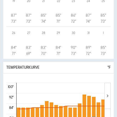
19
20
21
22
23
24
25
87°
87°
85°
85°
86°
87°
85°
73°
73°
74°
71°
72°
74°
73°
26
27
28
29
30
31
1
84°
83°
83°
84°
90°
89°
85°
71°
69°
70°
71°
73°
72°
73°
TEMPERATURKURVE
°F
100°
92°
84°