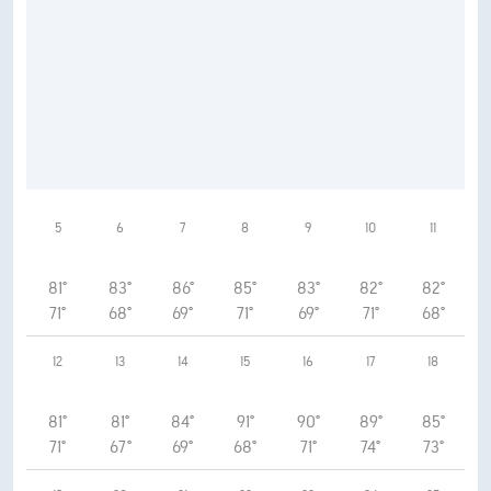
5
6
7
8
9
10
11
81°
83°
86°
85°
83°
82°
82°
71°
68°
69°
71°
69°
71°
68°
12
13
14
15
16
17
18
81°
81°
84°
91°
90°
89°
85°
71°
67°
69°
68°
71°
74°
73°