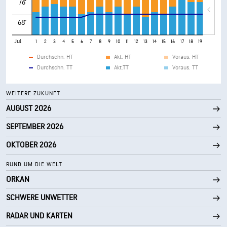
76°
68°
Jul
1
2
3
4
5
6
7
8
9
10
11
12
13
14
15
16
17
18
19
20
21
Durchschn. HT
Akt. HT
Voraus. HT
Durchschn. TT
Akt.TT
Voraus. TT
WEITERE ZUKUNFT
AUGUST 2026
SEPTEMBER 2026
OKTOBER 2026
RUND UM DIE WELT
ORKAN
SCHWERE UNWETTER
RADAR UND KARTEN