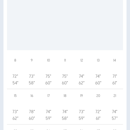
8
9
10
11
12
13
14
72°
73°
75°
75°
74°
74°
71°
54°
58°
60°
60°
62°
60°
61°
15
16
17
18
19
20
21
73°
78°
74°
74°
73°
72°
74°
62°
60°
59°
58°
59°
61°
57°