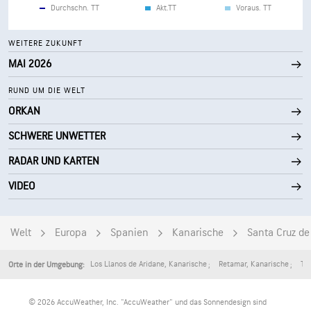
Durchschn. TT
Akt.TT
Voraus. TT
WEITERE ZUKUNFT
MAI 2026
RUND UM DIE WELT
ORKAN
SCHWERE UNWETTER
RADAR UND KARTEN
VIDEO
Welt
Europa
Spanien
Kanarische
Santa Cruz de
Los Llanos de Aridane
,
Kanarische
Retamar
,
Kanarische
Ta
Orte in der Umgebung:
© 2026 AccuWeather, Inc. "AccuWeather" und das Sonnendesign sind