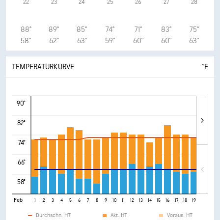
22
23
24
25
26
27
28
88°
89°
85°
74°
71°
83°
75°
58°
62°
63°
59°
60°
60°
63°
TEMPERATURKURVE
°F
90°
82°
74°
66°
58°
Feb
1
2
3
4
5
6
7
8
9
10
11
12
13
14
15
16
17
18
19
20
21
Durchschn. HT
Akt. HT
Voraus. HT