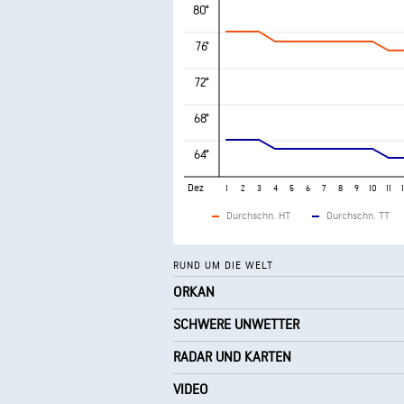
80°
76°
72°
68°
64°
Dez
1
2
3
4
5
6
7
8
9
10
11
Durchschn. HT
Durchschn. TT
RUND UM DIE WELT
ORKAN
SCHWERE UNWETTER
RADAR UND KARTEN
VIDEO