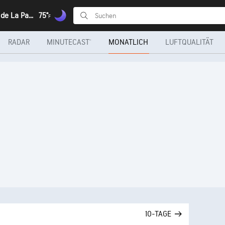
Santa Cruz de La Palma, Kanarische
75°
F
RADAR
MINUTECAST®
MONATLICH
LUFTQUALITÄT
10-TAGE