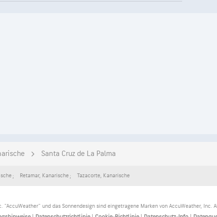
arische
Santa Cruz de La Palma
ische
Retamar
,
Kanarische
Tazacorte
,
Kanarische
. "AccuWeather" und das Sonnendesign sind eingetragene Marken von AccuWeather, Inc. Al