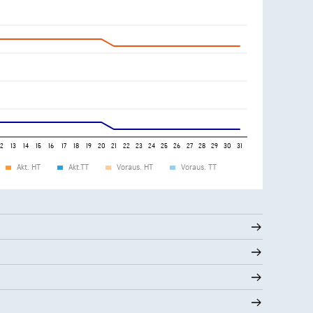
12
13
14
15
16
17
18
19
20
21
22
23
24
25
26
27
28
29
30
31
Akt. HT
Akt.TT
Voraus. HT
Voraus. TT