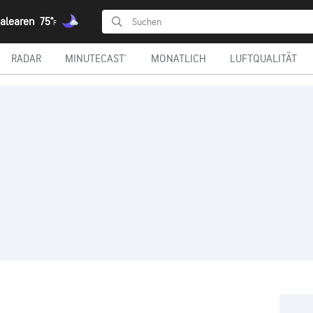
alearen
75°
F
RADAR
MINUTECAST®
MONATLICH
LUFTQUALITÄT