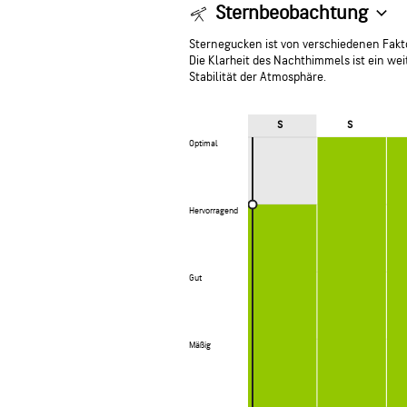
Sternbeobachtung
Sternegucken ist von verschiedenen Fakto
Die Klarheit des Nachthimmels ist ein weit
Stabilität der Atmosphäre.
S
S
Optimal
Optimal
Hervorragend
Hervorragend
Gut
Gut
Mäßig
Mäßig