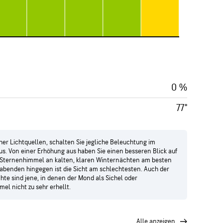
0 %
77°
her Lichtquellen, schalten Sie jegliche Beleuchtung im
s. Von einer Erhöhung aus haben Sie einen besseren Blick auf
 Sternenhimmel an kalten, klaren Winternächten am besten
abenden hingegen ist die Sicht am schlechtesten. Auch der
hte sind jene, in denen der Mond als Sichel oder
el nicht zu sehr erhellt.
alle anzeigen