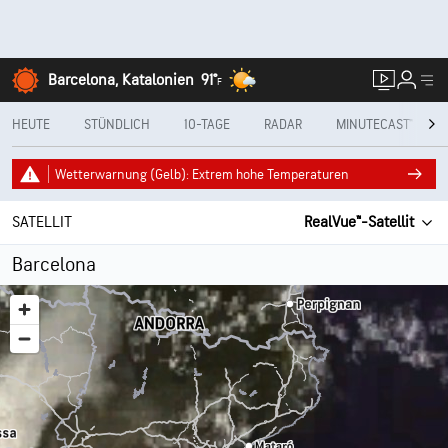
Barcelona, Katalonien
91°
F
HEUTE
STÜNDLICH
10-TAGE
RADAR
MINUTECAST®
Wetterwarnung (Gelb): Extrem hohe Temperaturen
SATELLIT
RealVue™-Satellit
Barcelona