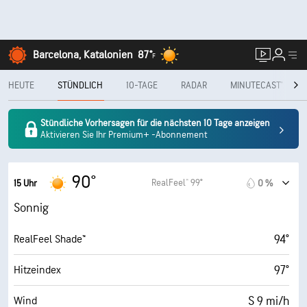
Barcelona, Katalonien
87°
F
HEUTE
STÜNDLICH
10-TAGE
RADAR
MINUTECAST®
Stündliche Vorhersagen für die nächsten 10 Tage anzeigen
Aktivieren Sie Ihr Premium+ -Abonnement
90°
RealFeel® 99°
15 Uhr
0 %
Sonnig
94°
RealFeel Shade™
97°
Hitzeindex
S 9 mi/h
Wind