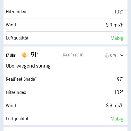
102°
Hitzeindex
S 9 mi/h
Wind
Mäßig
Luftqualität
4.2 (Mittel)
Maximaler UV-Indexwert
91°
RealFeel® 101°
17 Uhr
0 %
17 mi/h
Böen
Überwiegend sonnig
62 %
Luftfeuch.
97°
RealFeel Shade™
76° F
Taupunkt
102°
Hitzeindex
9 (Sehr hell)
AccuLumen Brightness Index™
S 9 mi/h
Wind
15 %
Bewölkung
Mäßig
Luftqualität
10 mi
Sichtweite