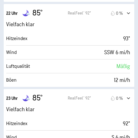
10 mi
Sichtweite
0.0 (Niedrig)
Maximaler UV-Indexwert
85°
RealFeel® 92°
22 Uhr
0 %
30000 ft
Wolkendecke
13 mi/h
Böen
Vielfach klar
67 %
Luftfeuch.
93°
Hitzeindex
75° F
Taupunkt
SSW 6 mi/h
Wind
0 (Dunkel)
AccuLumen Brightness Index™
Mäßig
Luftqualität
27 %
Bewölkung
12 mi/h
Böen
10 mi
Sichtweite
71 %
Luftfeuch.
85°
RealFeel® 92°
23 Uhr
0 %
30000 ft
Wolkendecke
75° F
Taupunkt
Vielfach klar
0 (Dunkel)
AccuLumen Brightness Index™
92°
Hitzeindex
28 %
Bewölkung
S 6 mi/h
Wind