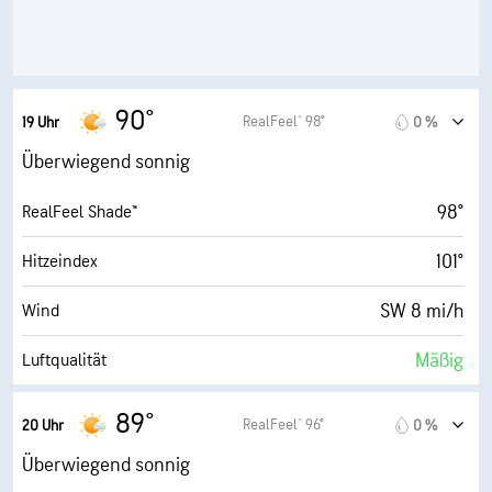
9 (Sehr hell)
AccuLumen Brightness Index™
23 %
Bewölkung
10 mi
Sichtweite
90°
RealFeel® 98°
19 Uhr
0 %
30000 ft
Wolkendecke
Überwiegend sonnig
98°
RealFeel Shade™
101°
Hitzeindex
SW 8 mi/h
Wind
Mäßig
Luftqualität
0.9 (Niedrig)
Maximaler UV-Indexwert
89°
RealFeel® 96°
20 Uhr
0 %
15 mi/h
Böen
Überwiegend sonnig