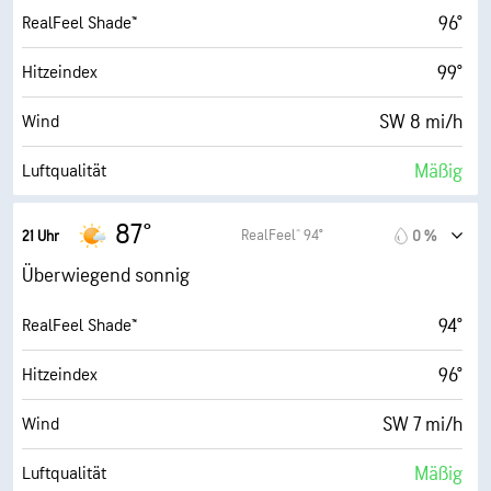
61 %
Luftfeuch.
96°
RealFeel Shade™
75° F
Taupunkt
99°
Hitzeindex
6 (Mittel)
AccuLumen Brightness Index™
SW 8 mi/h
Wind
24 %
Bewölkung
Mäßig
Luftqualität
10 mi
Sichtweite
0.0 (Niedrig)
Maximaler UV-Indexwert
87°
RealFeel® 94°
21 Uhr
0 %
30000 ft
Wolkendecke
14 mi/h
Böen
Überwiegend sonnig
63 %
Luftfeuch.
94°
RealFeel Shade™
75° F
Taupunkt
96°
Hitzeindex
0 (Dunkel)
AccuLumen Brightness Index™
SW 7 mi/h
Wind
25 %
Bewölkung
Mäßig
Luftqualität