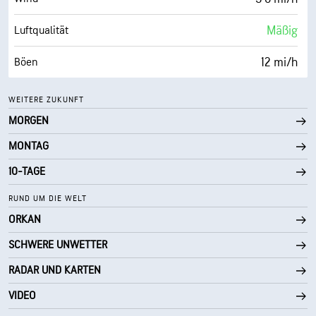
10 mi
Sichtweite
Mäßig
Luftqualität
30000 ft
Wolkendecke
12 mi/h
Böen
71 %
Luftfeuch.
WEITERE ZUKUNFT
MORGEN
74° F
Taupunkt
MONTAG
0 (Dunkel)
AccuLumen Brightness Index™
10-TAGE
29 %
Bewölkung
RUND UM DIE WELT
ORKAN
10 mi
Sichtweite
SCHWERE UNWETTER
30000 ft
Wolkendecke
RADAR UND KARTEN
VIDEO