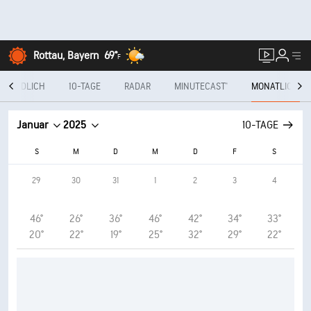
Rottau, Bayern
69°
F
STÜNDLICH
10-TAGE
RADAR
MINUTECAST®
MONATLICH
Januar
2025
10-TAGE
S
M
D
M
D
F
S
29
30
31
1
2
3
4
46°
26°
36°
46°
42°
34°
33°
20°
22°
19°
25°
32°
29°
22°