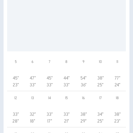
5
6
7
8
9
10
11
45°
47°
45°
44°
54°
38°
77°
23°
33°
33°
33°
36°
25°
24°
12
13
14
15
16
17
18
33°
32°
33°
33°
38°
34°
38°
28°
18°
17°
21°
29°
25°
23°