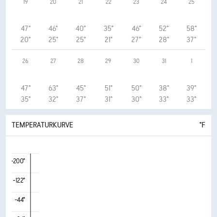
19
20
21
22
23
24
25
47°
46°
40°
35°
46°
52°
58°
20°
25°
25°
21°
27°
28°
37°
26
27
28
29
30
31
1
47°
63°
45°
51°
50°
38°
39°
35°
32°
37°
31°
30°
33°
33°
TEMPERATURKURVE
°F
-200°
-122°
-44°