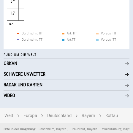
34°
112°
Jan
Durchschn. HT
Akt. HT
Voraus. HT
Durchschn. TT
Akt.TT
Voraus. TT
RUND UM DIE WELT
ORKAN
SCHWERE UNWETTER
RADAR UND KARTEN
VIDEO
Welt
Europa
Deutschland
Bayern
Rottau
Rosenheim
,
Bayern
Traunreut
,
Bayern
Waldkraiburg
,
Bayer
Orte in der Umgebung: