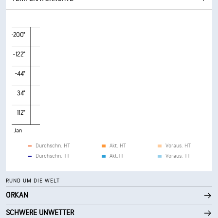
-200°
-122°
-44°
34°
112°
Jan
Durchschn. HT
Akt. HT
Voraus. HT
Durchschn. TT
Akt.TT
Voraus. TT
RUND UM DIE WELT
ORKAN
SCHWERE UNWETTER