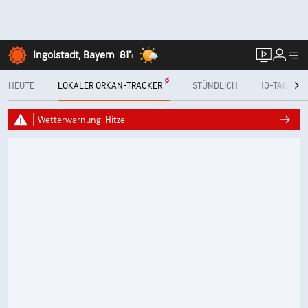
Ingolstadt, Bayern
81°
F
HEUTE
LOKALER ORKAN-TRACKER
STÜNDLICH
10-TAGE
Wetterwarnung: Hitze