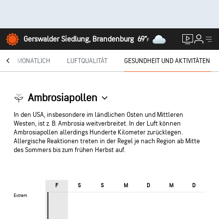
Gerswalder Siedlung, Brandenburg
69°
F
®
MONATLICH
LUFTQUALITÄT
GESUNDHEIT UND AKTIVITÄTEN
Ambrosiapollen
In den USA, insbesondere im ländlichen Osten und Mittleren
Westen, ist z. B. Ambrosia weitverbreitet. In der Luft können
Ambrosiapollen allerdings Hunderte Kilometer zurücklegen.
Allergische Reaktionen treten in der Regel je nach Region ab Mitte
des Sommers bis zum frühen Herbst auf.
F
S
S
M
D
M
D
Extrem
Extrem