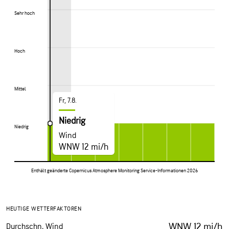
Sehr hoch
Sehr hoch
Hoch
Hoch
Mittel
Mittel
Fr, 7.8.
Niedrig
Niedrig
Niedrig
Wind
WNW 12 mi/h
Enthält geänderte Copernicus Atmosphere Monitoring Service-Informationen 2026
HEUTIGE WETTERFAKTOREN
WNW 12 mi/h
Durchschn. Wind