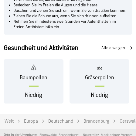
Bedecken Sie im Freien die Augen und die Haare.
Duschen und ziehen Sie sich um, wenn Sie von draußen kommen.
Ziehen Sie die Schuhe aus, wenn Sie sich drinnen aufhalten.
Nehmen Sie mindestens zwei Stunden vor Aufenthalten im
Freien Antihistaminika ein.
Gesundheit und Aktivitäten
alle anzeigen
Baumpollen
Gräserpollen
Niedrig
Niedrig
Welt
Europa
Deutschland
Brandenburg
Gerswal
Eberswalde
,
Brandenburg
Neustrelitz
,
Mecklenburg-Vorpomm
Orte in der Umgebung: