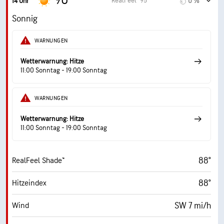
90°
RealFeel® 95°
14 Uhr
0 %
15 mi/h
Böen
Sonnig
29 %
Luftfeuch.
WARNUNGEN
52° F
Taupunkt
Wetterwarnung: Hitze
11:00 Sonntag - 19:00 Sonntag
9 (Sehr hell)
AccuLumen Brightness Index™
WARNUNGEN
16 %
Bewölkung
Wetterwarnung: Hitze
10 mi
Sichtweite
11:00 Sonntag - 19:00 Sonntag
30000 ft
Wolkendecke
88°
RealFeel Shade™
88°
Hitzeindex
SW 7 mi/h
Wind