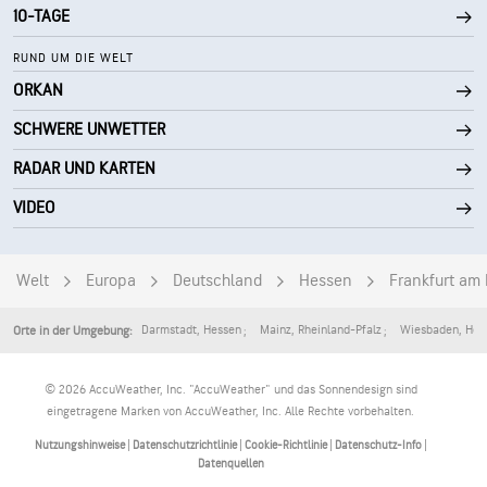
10-TAGE
10 mi
Sichtweite
RUND UM DIE WELT
ORKAN
30000 ft
Wolkendecke
SCHWERE UNWETTER
RADAR UND KARTEN
VIDEO
Welt
Europa
Deutschland
Hessen
Frankfurt am
Darmstadt
,
Hessen
Mainz
,
Rheinland-Pfalz
Wiesbaden
,
Hes
Orte in der Umgebung:
© 2026 AccuWeather, Inc. "AccuWeather" und das Sonnendesign sind
eingetragene Marken von AccuWeather, Inc. Alle Rechte vorbehalten.
Nutzungshinweise
|
Datenschutzrichtlinie
|
Cookie-Richtlinie
|
Datenschutz-Info
|
Datenquellen