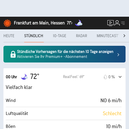
Frankfurt am Main, Hessen
71°
F
HEUTE
STÜNDLICH
10-TAGE
RADAR
MINUTECAST®
Stündliche Vorhersagen für die nächsten 10 Tage anzeigen
Aktivieren Sie Ihr Premium+ -Abonnement
72°
RealFeel® 69°
00 Uhr
0 %
Vielfach klar
NO 6 mi/h
Wind
Schlecht
Luftqualität
10 mi/h
Böen