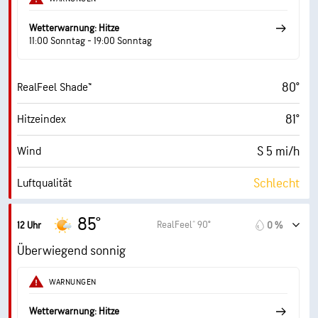
10 mi
Sichtweite
Wetterwarnung: Hitze
30000 ft
Wolkendecke
11:00 Sonntag - 19:00 Sonntag
80°
RealFeel Shade™
81°
Hitzeindex
S 5 mi/h
Wind
Schlecht
Luftqualität
4.8 (Mittel)
Maximaler UV-Indexwert
85°
RealFeel® 90°
12 Uhr
0 %
10 mi/h
Böen
Überwiegend sonnig
35 %
Luftfeuch.
WARNUNGEN
52° F
Taupunkt
Wetterwarnung: Hitze