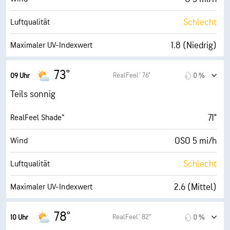
47 %
Bewölkung
Schlecht
Luftqualität
10 mi
Sichtweite
1.8 (Niedrig)
Maximaler UV-Indexwert
30000 ft
Wolkendecke
10 mi/h
Böen
73°
RealFeel® 76°
09 Uhr
0 %
49 %
Luftfeuch.
Teils sonnig
49° F
Taupunkt
71°
RealFeel Shade™
8 (Hell)
AccuLumen Brightness Index™
OSO 5 mi/h
Wind
49 %
Bewölkung
Schlecht
Luftqualität
10 mi
Sichtweite
2.6 (Mittel)
Maximaler UV-Indexwert
30000 ft
Wolkendecke
10 mi/h
Böen
78°
RealFeel® 82°
10 Uhr
0 %