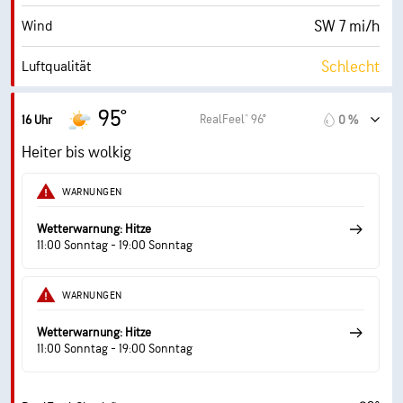
SW 7 mi/h
Wind
Schlecht
Luftqualität
4.8 (Mittel)
Maximaler UV-Indexwert
95°
RealFeel® 96°
16 Uhr
0 %
18 mi/h
Böen
Heiter bis wolkig
24 %
Luftfeuch.
WARNUNGEN
51° F
Taupunkt
Wetterwarnung: Hitze
11:00 Sonntag - 19:00 Sonntag
8 (Hell)
AccuLumen Brightness Index™
WARNUNGEN
39 %
Bewölkung
Wetterwarnung: Hitze
10 mi
Sichtweite
11:00 Sonntag - 19:00 Sonntag
30000 ft
Wolkendecke