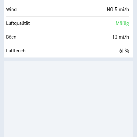
44 %
Bewölkung
NO 5 mi/h
Wind
10 mi
Sichtweite
Mäßig
Luftqualität
30000 ft
Wolkendecke
10 mi/h
Böen
61 %
Luftfeuch.
48° F
Taupunkt
1 (Dunkel)
AccuLumen Brightness Index™
45 %
Bewölkung
10 mi
Sichtweite
30000 ft
Wolkendecke