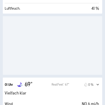
41 %
Luftfeuch.
47° F
Taupunkt
0 (Dunkel)
AccuLumen Brightness Index™
21 %
Bewölkung
10 mi
Sichtweite
32500 ft
Wolkendecke
69°
RealFeel® 67°
01 Uhr
0 %
Vielfach klar
NO 6 mi/h
Wind