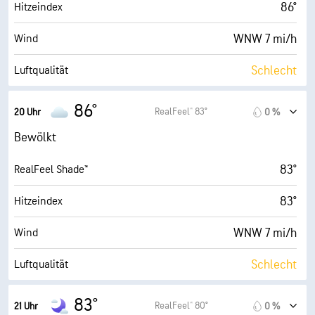
50° F
Taupunkt
86°
Hitzeindex
1 (Dunkel)
AccuLumen Brightness Index™
WNW 7 mi/h
Wind
100 %
Bewölkung
Schlecht
Luftqualität
10 mi
Sichtweite
0.3 (Niedrig)
Maximaler UV-Indexwert
86°
RealFeel® 83°
20 Uhr
0 %
14500 ft
Wolkendecke
18 mi/h
Böen
Bewölkt
26 %
Luftfeuch.
83°
RealFeel Shade™
50° F
Taupunkt
83°
Hitzeindex
1 (Dunkel)
AccuLumen Brightness Index™
WNW 7 mi/h
Wind
100 %
Bewölkung
Schlecht
Luftqualität
10 mi
Sichtweite
0.1 (Niedrig)
Maximaler UV-Indexwert
83°
RealFeel® 80°
21 Uhr
0 %