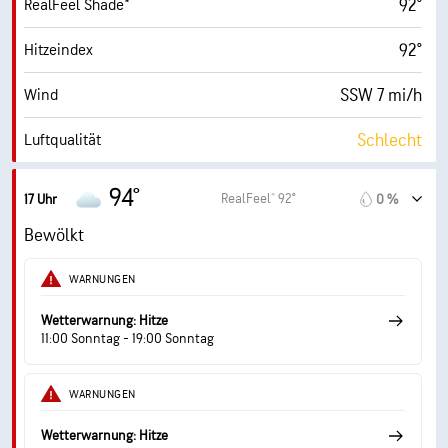
92°
RealFeel Shade™
92°
Hitzeindex
SSW 7 mi/h
Wind
Schlecht
Luftqualität
2.9 (Mittel)
Maximaler UV-Indexwert
94°
RealFeel® 92°
17 Uhr
0 %
17 mi/h
Böen
Bewölkt
21 %
Luftfeuch.
WARNUNGEN
50° F
Taupunkt
Wetterwarnung: Hitze
11:00 Sonntag - 19:00 Sonntag
6 (Mittel)
AccuLumen Brightness Index™
WARNUNGEN
70 %
Bewölkung
Wetterwarnung: Hitze