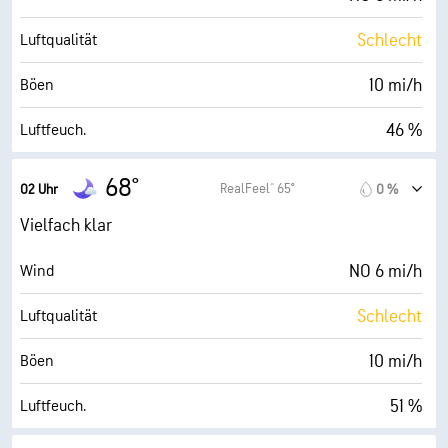
Schlecht
Luftqualität
10 mi/h
Böen
46 %
Luftfeuch.
48° F
Taupunkt
68°
RealFeel® 65°
02 Uhr
0 %
0 (Dunkel)
AccuLumen Brightness Index™
Vielfach klar
21 %
Bewölkung
NO 6 mi/h
Wind
10 mi
Sichtweite
Schlecht
Luftqualität
30000 ft
Wolkendecke
10 mi/h
Böen
51 %
Luftfeuch.