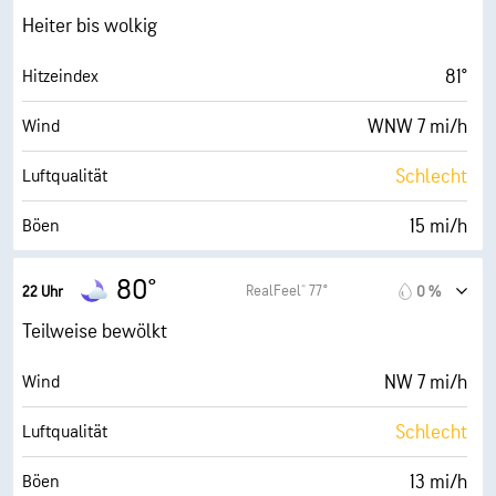
14400 ft
Wolkendecke
17 mi/h
Böen
Heiter bis wolkig
29 %
Luftfeuch.
81°
Hitzeindex
50° F
Taupunkt
WNW 7 mi/h
Wind
0 (Dunkel)
AccuLumen Brightness Index™
Schlecht
Luftqualität
100 %
Bewölkung
15 mi/h
Böen
10 mi
Sichtweite
33 %
Luftfeuch.
80°
RealFeel® 77°
22 Uhr
0 %
14400 ft
Wolkendecke
51° F
Taupunkt
Teilweise bewölkt
0 (Dunkel)
AccuLumen Brightness Index™
NW 7 mi/h
Wind
71 %
Bewölkung
Schlecht
Luftqualität
10 mi
Sichtweite
13 mi/h
Böen