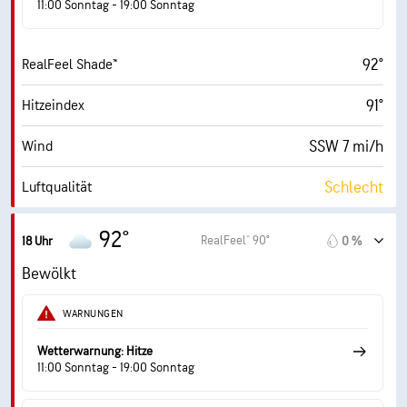
10 mi
Sichtweite
11:00 Sonntag - 19:00 Sonntag
24600 ft
Wolkendecke
92°
RealFeel Shade™
91°
Hitzeindex
SSW 7 mi/h
Wind
Schlecht
Luftqualität
1.0 (Niedrig)
Maximaler UV-Indexwert
92°
RealFeel® 90°
18 Uhr
0 %
18 mi/h
Böen
Bewölkt
22 %
Luftfeuch.
WARNUNGEN
50° F
Taupunkt
Wetterwarnung: Hitze
11:00 Sonntag - 19:00 Sonntag
1 (Dunkel)
AccuLumen Brightness Index™