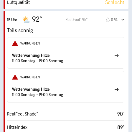
Schlecht
Luftqualität
5.9 (Hoch)
Maximaler UV-Indexwert
92°
RealFeel® 95°
15 Uhr
0 %
17 mi/h
Böen
Teils sonnig
26 %
Luftfeuch.
WARNUNGEN
51° F
Taupunkt
Wetterwarnung: Hitze
11:00 Sonntag - 19:00 Sonntag
9 (Sehr hell)
AccuLumen Brightness Index™
WARNUNGEN
9 %
Bewölkung
Wetterwarnung: Hitze
10 mi
Sichtweite
11:00 Sonntag - 19:00 Sonntag
30000 ft
Wolkendecke
90°
RealFeel Shade™
89°
Hitzeindex