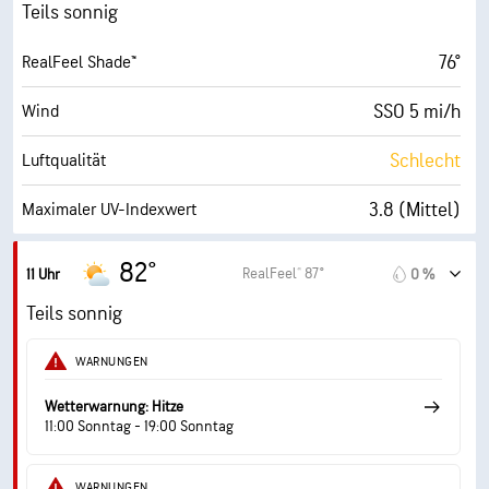
43 %
Luftfeuch.
Teils sonnig
50° F
Taupunkt
76°
RealFeel Shade™
8 (Hell)
AccuLumen Brightness Index™
SSO 5 mi/h
Wind
43 %
Bewölkung
Schlecht
Luftqualität
10 mi
Sichtweite
3.8 (Mittel)
Maximaler UV-Indexwert
30000 ft
Wolkendecke
9 mi/h
Böen
82°
RealFeel® 87°
11 Uhr
0 %
38 %
Luftfeuch.
Teils sonnig
51° F
Taupunkt
WARNUNGEN
9 (Sehr hell)
AccuLumen Brightness Index™
Wetterwarnung: Hitze
11:00 Sonntag - 19:00 Sonntag
37 %
Bewölkung
WARNUNGEN