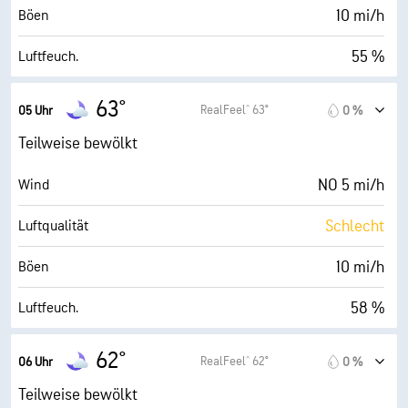
30000 ft
Wolkendecke
10 mi/h
Böen
55 %
Luftfeuch.
48° F
Taupunkt
63°
RealFeel® 63°
05 Uhr
0 %
0 (Dunkel)
AccuLumen Brightness Index™
Teilweise bewölkt
39 %
Bewölkung
NO 5 mi/h
Wind
10 mi
Sichtweite
Schlecht
Luftqualität
30000 ft
Wolkendecke
10 mi/h
Böen
58 %
Luftfeuch.
48° F
Taupunkt
62°
RealFeel® 62°
06 Uhr
0 %
0 (Dunkel)
AccuLumen Brightness Index™
Teilweise bewölkt