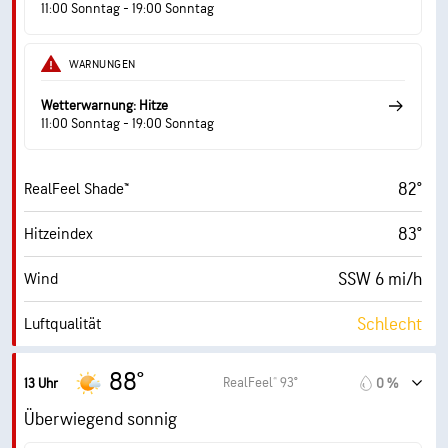
11:00 Sonntag - 19:00 Sonntag
9 (Sehr hell)
AccuLumen Brightness Index™
WARNUNGEN
31 %
Bewölkung
Wetterwarnung: Hitze
10 mi
Sichtweite
11:00 Sonntag - 19:00 Sonntag
30000 ft
Wolkendecke
82°
RealFeel Shade™
83°
Hitzeindex
SSW 6 mi/h
Wind
Schlecht
Luftqualität
5.9 (Hoch)
Maximaler UV-Indexwert
88°
RealFeel® 93°
13 Uhr
0 %
13 mi/h
Böen
Überwiegend sonnig