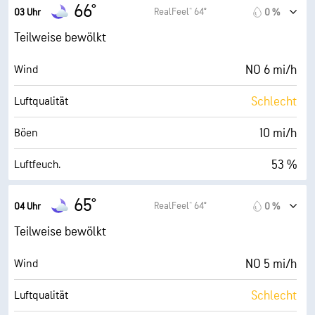
49° F
Taupunkt
66°
RealFeel® 64°
03 Uhr
0 %
0 (Dunkel)
AccuLumen Brightness Index™
Teilweise bewölkt
29 %
Bewölkung
NO 6 mi/h
Wind
10 mi
Sichtweite
Schlecht
Luftqualität
30000 ft
Wolkendecke
10 mi/h
Böen
53 %
Luftfeuch.
48° F
Taupunkt
65°
RealFeel® 64°
04 Uhr
0 %
0 (Dunkel)
AccuLumen Brightness Index™
Teilweise bewölkt
34 %
Bewölkung
NO 5 mi/h
Wind
10 mi
Sichtweite
Schlecht
Luftqualität