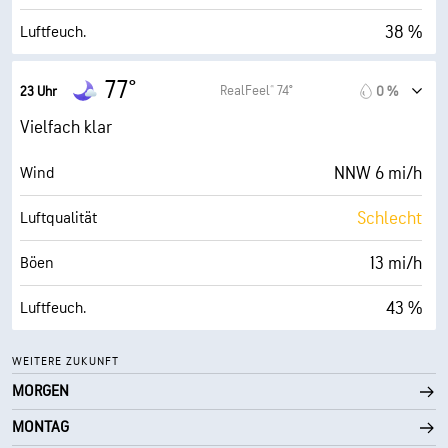
14400 ft
Wolkendecke
38 %
Luftfeuch.
52° F
Taupunkt
77°
RealFeel® 74°
23 Uhr
0 %
0 (Dunkel)
AccuLumen Brightness Index™
Vielfach klar
42 %
Bewölkung
NNW 6 mi/h
Wind
10 mi
Sichtweite
Schlecht
Luftqualität
30000 ft
Wolkendecke
13 mi/h
Böen
43 %
Luftfeuch.
53° F
Taupunkt
WEITERE ZUKUNFT
MORGEN
0 (Dunkel)
AccuLumen Brightness Index™
MONTAG
13 %
Bewölkung