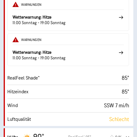
32 %
Luftfeuch.
WARNUNGEN
52° F
Taupunkt
Wetterwarnung: Hitze
11:00 Sonntag - 19:00 Sonntag
9 (Sehr hell)
AccuLumen Brightness Index™
WARNUNGEN
24 %
Bewölkung
Wetterwarnung: Hitze
10 mi
Sichtweite
11:00 Sonntag - 19:00 Sonntag
30000 ft
Wolkendecke
85°
RealFeel Shade™
85°
Hitzeindex
SSW 7 mi/h
Wind
Schlecht
Luftqualität
6.4 (Hoch)
Maximaler UV-Indexwert