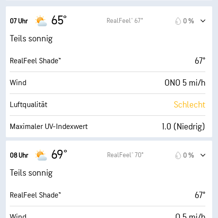
65°
RealFeel® 67°
07 Uhr
0 %
Teils sonnig
67°
RealFeel Shade™
ONO 5 mi/h
Wind
Schlecht
Luftqualität
1.0 (Niedrig)
Maximaler UV-Indexwert
10 mi/h
Böen
69°
RealFeel® 70°
08 Uhr
0 %
56 %
Luftfeuch.
Teils sonnig
49° F
Taupunkt
67°
RealFeel Shade™
6 (Mittel)
AccuLumen Brightness Index™
O 5 mi/h
Wind