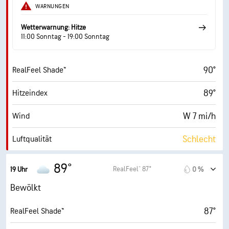
WARNUNGEN
100 %
Bewölkung
Wetterwarnung: Hitze
10 mi
Sichtweite
11:00 Sonntag - 19:00 Sonntag
19100 ft
Wolkendecke
90°
RealFeel Shade™
89°
Hitzeindex
W 7 mi/h
Wind
Schlecht
Luftqualität
0.6 (Niedrig)
Maximaler UV-Indexwert
89°
RealFeel® 87°
19 Uhr
0 %
18 mi/h
Böen
Bewölkt
23 %
Luftfeuch.
87°
RealFeel Shade™