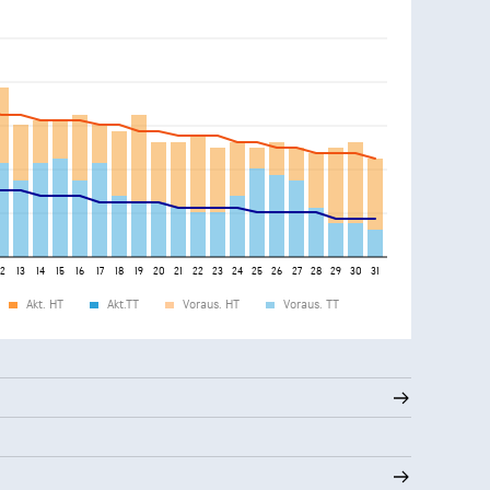
12
13
14
15
16
17
18
19
20
21
22
23
24
25
26
27
28
29
30
31
Akt. HT
Akt.TT
Voraus. HT
Voraus. TT