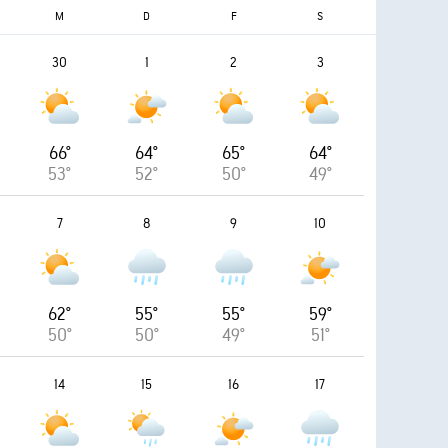
M
D
F
S
30
1
2
3
66°
64°
65°
64°
53°
52°
50°
49°
7
8
9
10
62°
55°
55°
59°
50°
50°
49°
51°
14
15
16
17