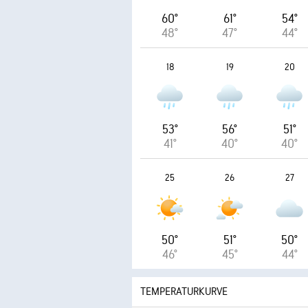
60°
61°
54°
48°
47°
44°
18
19
20
53°
56°
51°
41°
40°
40°
25
26
27
50°
51°
50°
46°
45°
44°
TEMPERATURKURVE