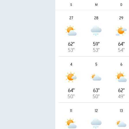
S
M
D
27
28
29
62°
59°
64°
53°
53°
54°
4
5
6
64°
63°
62°
50°
50°
49°
11
12
13