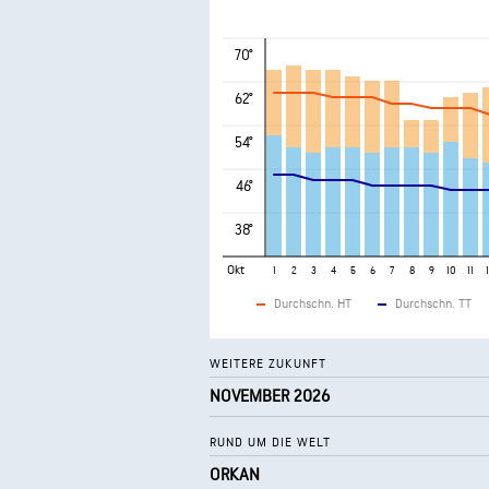
70°
62°
54°
46°
38°
Okt
1
2
3
4
5
6
7
8
9
10
11
Durchschn. HT
Durchschn. TT
WEITERE ZUKUNFT
NOVEMBER 2026
RUND UM DIE WELT
ORKAN