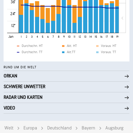
36°
24°
12°
Jan
1
2
3
4
5
6
7
8
9
10
11
12
13
14
15
16
17
18
19
20
21
Durchschn. HT
Akt. HT
Voraus. HT
Durchschn. TT
Akt.TT
Voraus. TT
RUND UM DIE WELT
ORKAN
SCHWERE UNWETTER
RADAR UND KARTEN
VIDEO
Welt
Europa
Deutschland
Bayern
Augsburg