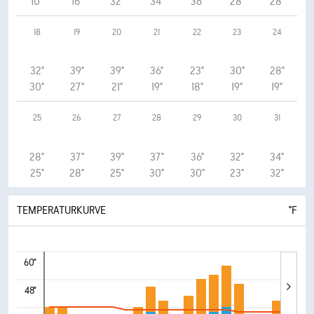
10°
16°
32°
34°
36°
28°
28°
18
19
20
21
22
23
24
32°
39°
39°
36°
23°
30°
28°
30°
27°
21°
19°
18°
19°
19°
25
26
27
28
29
30
31
28°
37°
39°
37°
36°
32°
34°
25°
28°
25°
30°
30°
23°
32°
TEMPERATURKURVE
°F
60°
48°