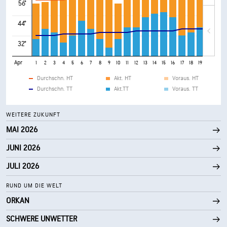
56°
44°
32°
Apr
1
2
3
4
5
6
7
8
9
10
11
12
13
14
15
16
17
18
19
20
21
Durchschn. HT
Akt. HT
Voraus. HT
Durchschn. TT
Akt.TT
Voraus. TT
WEITERE ZUKUNFT
MAI 2026
JUNI 2026
JULI 2026
RUND UM DIE WELT
ORKAN
SCHWERE UNWETTER