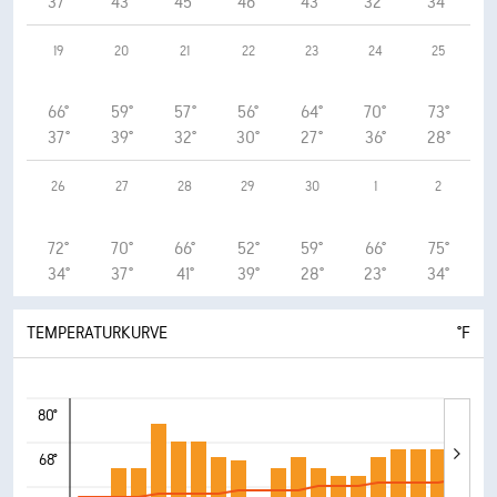
37°
43°
45°
46°
43°
32°
34°
19
20
21
22
23
24
25
66°
59°
57°
56°
64°
70°
73°
37°
39°
32°
30°
27°
36°
28°
26
27
28
29
30
1
2
72°
70°
66°
52°
59°
66°
75°
34°
37°
41°
39°
28°
23°
34°
TEMPERATURKURVE
°F
80°
68°