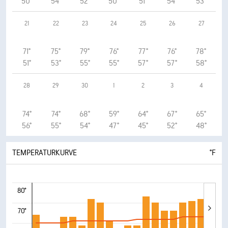
50°
54°
52°
50°
51°
54°
53°
21
22
23
24
25
26
27
71°
75°
79°
76°
77°
76°
78°
51°
53°
55°
55°
57°
57°
58°
28
29
30
1
2
3
4
74°
74°
68°
59°
64°
67°
65°
56°
55°
54°
47°
45°
52°
48°
TEMPERATURKURVE
°F
80°
70°