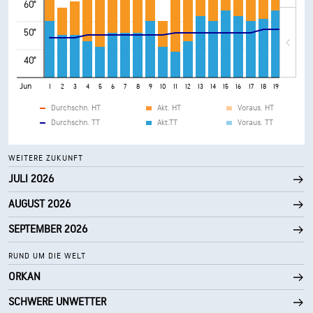
60°
50°
40°
Jun
1
2
3
4
5
6
7
8
9
10
11
12
13
14
15
16
17
18
19
20
21
Durchschn. HT
Akt. HT
Voraus. HT
Durchschn. TT
Akt.TT
Voraus. TT
WEITERE ZUKUNFT
JULI 2026
AUGUST 2026
SEPTEMBER 2026
RUND UM DIE WELT
ORKAN
SCHWERE UNWETTER