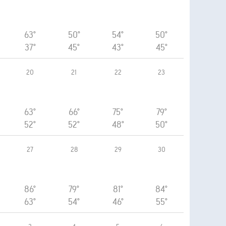
63°
50°
54°
50°
37°
45°
43°
45°
20
21
22
23
63°
66°
75°
79°
52°
52°
48°
50°
27
28
29
30
86°
79°
81°
84°
63°
54°
46°
55°