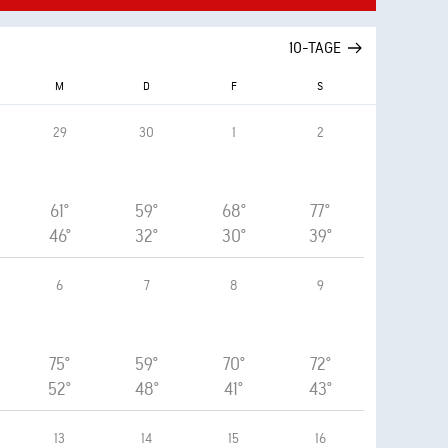
10-TAGE
M
D
F
S
29
30
1
2
61°
59°
68°
77°
46°
32°
30°
39°
6
7
8
9
75°
59°
70°
72°
52°
48°
41°
43°
13
14
15
16