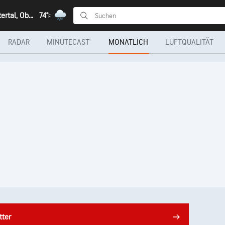
Gosau-Hintertal, Oberösterreich
74°
F
RADAR
MINUTECAST®
MONATLICH
LUFTQUALITÄT
tter