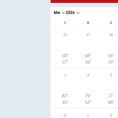
Mai
2026
S
M
D
26
27
28
68°
68°
66°
37°
36°
39°
3
4
5
82°
79°
77°
45°
52°
48°
10
11
12