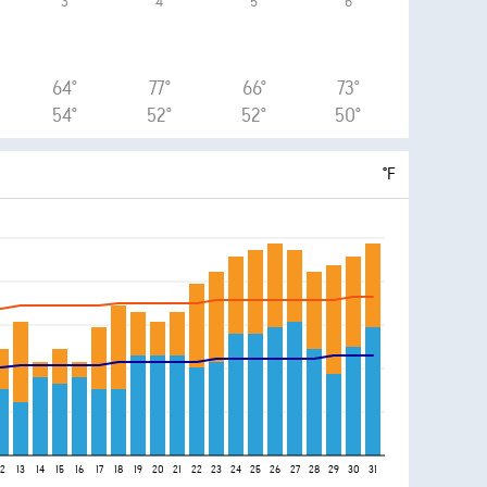
3
4
5
6
64°
77°
66°
73°
54°
52°
52°
50°
°F
12
13
14
15
16
17
18
19
20
21
22
23
24
25
26
27
28
29
30
31