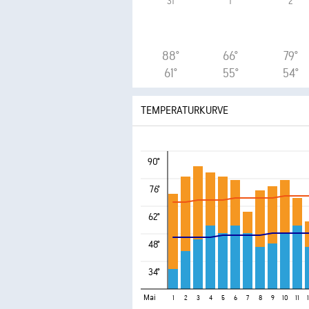
31
1
2
88°
66°
79°
61°
55°
54°
TEMPERATURKURVE
90°
76°
62°
48°
34°
Mai
1
2
3
4
5
6
7
8
9
10
11