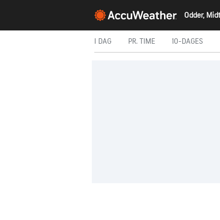
Odder, Midt
I DAG
PR. TIME
10-DAGES