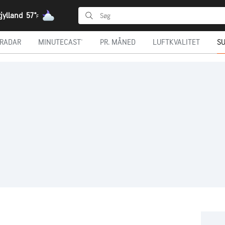
jylland
57°
F
RADAR
MINUTECAST®
PR. MÅNED
LUFTKVALITET
SU