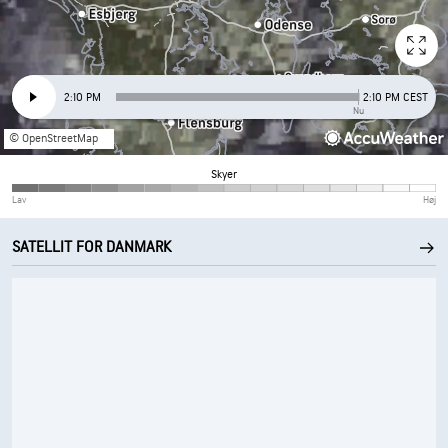
2:10 PM
2:10 PM CEST
Nu
© OpenStreetMap
Skyer
Lav
Høj
SATELLIT FOR DANMARK