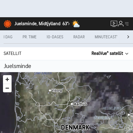
Juelsminde, Midtjylland
63°
F
I DAG
PR. TIME
10-DAGES
RADAR
MINUTECAST®
PR
SATELLIT
RealVue™ satellit
Juelsminde