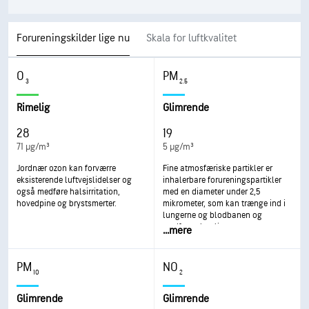
Forureningskilder lige nu
Skala for luftkvalitet
O
PM
3
2.5
Rimelig
Glimrende
28
19
71 µg/m³
5 µg/m³
Jordnær ozon kan forværre
Fine atmosfæriske partikler er
eksisterende luftvejslidelser og
inhalerbare forureningspartikler
også medføre halsirritation,
med en diameter under 2,5
hovedpine og brystsmerter.
mikrometer, som kan trænge ind i
lungerne og blodbanen og
medføre alvorlige
...
mere
helbredsproblemer. Lunger og
hjerte vil blive påvirket mest
alvorligt. Eksponering kan
PM
NO
medføre hoste eller
10
2
åndedrætsbesvær, forværret
astma og udvikling af kroniske
Glimrende
Glimrende
luftvejslidelser.