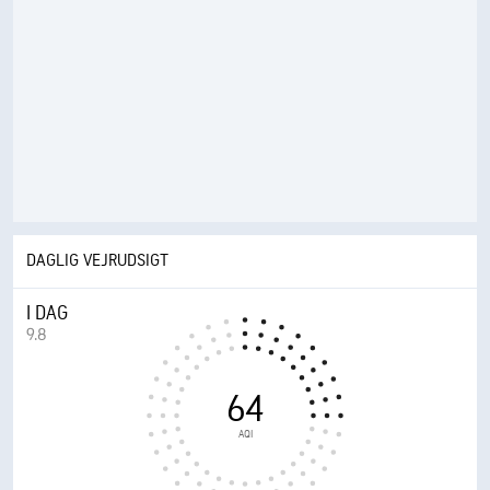
DAGLIG VEJRUDSIGT
I DAG
9.8
64
AQI