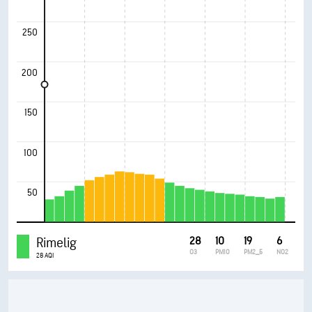
250
200
150
100
50
Rimelig
28
10
19
6
O3
PM10
PM2_5
NO2
28 AQI