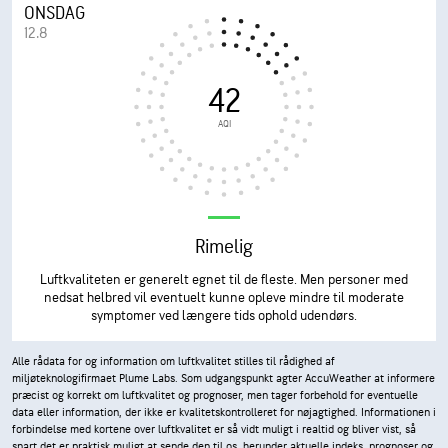
ONSDAG
12.8
42
AQI
Rimelig
Luftkvaliteten er generelt egnet til de fleste. Men personer med
nedsat helbred vil eventuelt kunne opleve mindre til moderate
symptomer ved længere tids ophold udendørs.
Alle rådata for og information om luftkvalitet stilles til rådighed af
miljøteknologifirmaet Plume Labs. Som udgangspunkt agter AccuWeather at informere
præcist og korrekt om luftkvalitet og prognoser, men tager forbehold for eventuelle
data eller information, der ikke er kvalitetskontrolleret for nøjagtighed. Informationen i
forbindelse med kortene over luftkvalitet er så vidt muligt i realtid og bliver vist, så
snart det er praktisk muligt at sende den til os, herunder aktuelle indeks, prognoser og