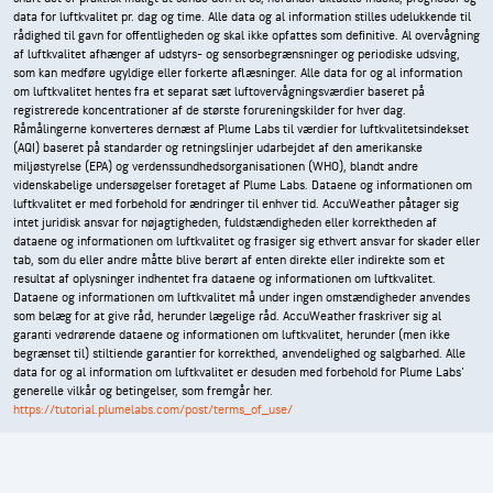
data for luftkvalitet pr. dag og time. Alle data og al information stilles udelukkende til
rådighed til gavn for offentligheden og skal ikke opfattes som definitive. Al overvågning
af luftkvalitet afhænger af udstyrs- og sensorbegrænsninger og periodiske udsving,
som kan medføre ugyldige eller forkerte aflæsninger. Alle data for og al information
om luftkvalitet hentes fra et separat sæt luftovervågningsværdier baseret på
registrerede koncentrationer af de største forureningskilder for hver dag.
Råmålingerne konverteres dernæst af Plume Labs til værdier for luftkvalitetsindekset
(AQI) baseret på standarder og retningslinjer udarbejdet af den amerikanske
miljøstyrelse (EPA) og verdenssundhedsorganisationen (WHO), blandt andre
videnskabelige undersøgelser foretaget af Plume Labs. Dataene og informationen om
luftkvalitet er med forbehold for ændringer til enhver tid. AccuWeather påtager sig
intet juridisk ansvar for nøjagtigheden, fuldstændigheden eller korrektheden af
dataene og informationen om luftkvalitet og frasiger sig ethvert ansvar for skader eller
tab, som du eller andre måtte blive berørt af enten direkte eller indirekte som et
resultat af oplysninger indhentet fra dataene og informationen om luftkvalitet.
Dataene og informationen om luftkvalitet må under ingen omstændigheder anvendes
som belæg for at give råd, herunder lægelige råd. AccuWeather fraskriver sig al
garanti vedrørende dataene og informationen om luftkvalitet, herunder (men ikke
begrænset til) stiltiende garantier for korrekthed, anvendelighed og salgbarhed. Alle
data for og al information om luftkvalitet er desuden med forbehold for Plume Labs'
generelle vilkår og betingelser, som fremgår her.
https://tutorial.plumelabs.com/post/terms_of_use/