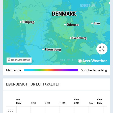
© OpenStreetMap
Glimrende
Sundhedsskadelig
DØGNUDSIGT FOR LUFTKVALITET
søn
man
man
11 AM
3 PM
7 PM
11 PM
3 AM
7 AM
11 AM
300