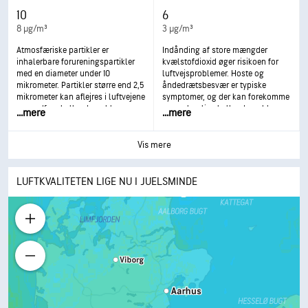
10
6
8 µg/m³
3 µg/m³
Atmosfæriske partikler er
Indånding af store mængder
inhalerbare forureningspartikler
kvælstofdioxid øger risikoen for
med en diameter under 10
luftvejsproblemer. Hoste og
mikrometer. Partikler større end 2,5
åndedrætsbesvær er typiske
mikrometer kan aflejres i luftvejene
symptomer, og der kan forekomme
og medføre helbredsproblemer.
mere alvorlige helbredsproblemer,
...
mere
...
mere
Eksponering kan medføre øjen- og
som f.eks. luftvejsinfektioner, ved
halsirritation, hoste eller
længere tids eksponering.
åndedrætsbesvær og forværret
Vis mere
astma. Hyppigere og kraftig
eksponering kan medføre mere
alvorlige helbredspåvirkninger.
LUFTKVALITETEN LIGE NU I JUELSMINDE