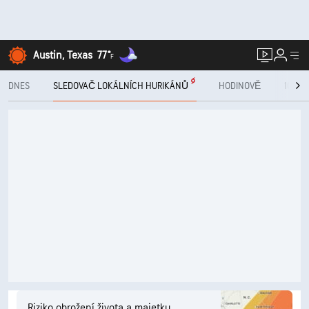
Austin, Texas
77°
F
DNES
SLEDOVAČ LOKÁLNÍCH HURIKÁNŮ
HODINOVĚ
10 DNÍ
Riziko ohrožení života a majetku