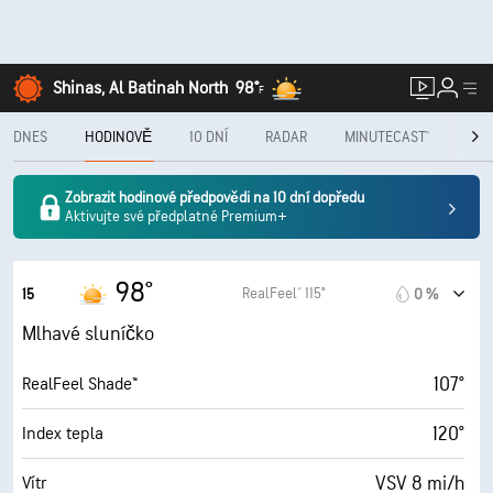
Shinas, Al Batinah North
98°
F
DNES
HODINOVĚ
10 DNÍ
RADAR
MINUTECAST®
MĚS
Zobrazit hodinové předpovědi na 10 dní dopředu
Aktivujte své předplatné Premium+
98°
RealFeel® 115°
15
0 %
Mlhavé sluníčko
107°
RealFeel Shade™
120°
Index tepla
VSV 8 mi/h
Vítr