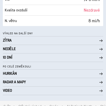
10 mi
Viditelnost
Nezdravé
Kvalita ovzduší
30000 ft
Horní základna oblačnosti
8 mi/h
N. větru
87 %
Vlhkost
VÝHLED NA DALŠÍ DNY
ZÍTRA
81° F
Rosný bod
NEDĚLE
0 (Tmavé)
AccuLumen Brightness Index™
10 DNÍ
2 %
Oblačnost
PO CELÉ ZEMĚKOULI
HURIKÁN
10 mi
Viditelnost
RADAR A MAPY
30000 ft
Horní základna oblačnosti
VIDEO