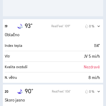
3 (Matné)
AccuLumen Brightness Index™
17 %
Oblačnost
3 mi
Viditelnost
93°
RealFeel® 109°
19
0 %
30000 ft
Horní základna oblačnosti
Oblačno
114°
Index tepla
JV 5 mi/h
Vítr
Nezdravé
Kvalita ovzduší
8 mi/h
N. větru
69 %
Vlhkost
90°
RealFeel® 106°
20
0 %
81° F
Rosný bod
Skoro jasno