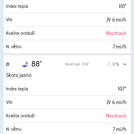
0 (Tmavé)
AccuLumen Brightness Index™
110°
Index tepla
43 %
Oblačnost
JV 6 mi/h
Vítr
10 mi
Viditelnost
Nezdravé
Kvalita ovzduší
30000 ft
Horní základna oblačnosti
7 mi/h
N. větru
74 %
Vlhkost
88°
RealFeel® 104°
21
0 %
81° F
Rosný bod
Skoro jasno
0 (Tmavé)
AccuLumen Brightness Index™
107°
Index tepla
29 %
Oblačnost
JV 6 mi/h
Vítr
10 mi
Viditelnost
Nezdravé
Kvalita ovzduší
30000 ft
Horní základna oblačnosti
7 mi/h
N. větru