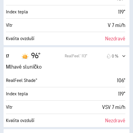
119°
Index tepla
V 7 mi/h
Vítr
Nezdravé
Kvalita ovzduší
2.9 (Mírné)
Max. UV index
96°
RealFeel® 113°
17
0 %
13 mi/h
N. větru
Mlhavé sluníčko
61 %
Vlhkost
106°
RealFeel Shade™
81° F
Rosný bod
119°
Index tepla
9 (Velmi jasné)
AccuLumen Brightness Index™
VSV 7 mi/h
Vítr
20 %
Oblačnost
Nezdravé
Kvalita ovzduší
3 mi
Viditelnost