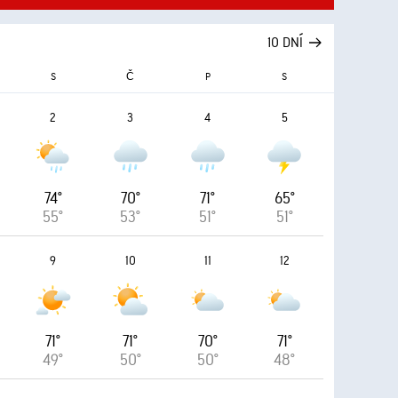
10 DNÍ
S
Č
P
S
2
3
4
5
74°
70°
71°
65°
55°
53°
51°
51°
9
10
11
12
71°
71°
70°
71°
49°
50°
50°
48°