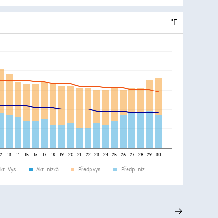
°F
12
13
14
15
16
17
18
19
20
21
22
23
24
25
26
27
28
29
30
kt. Vys.
Akt. nízká
Předp.vys.
Předp. níz