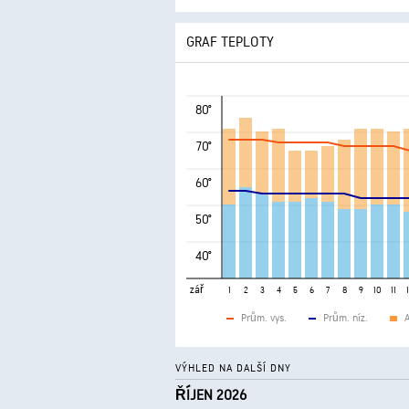
GRAF TEPLOTY
80°
70°
60°
50°
40°
zář
1
2
3
4
5
6
7
8
9
10
11
Prům. vys.
Prům. níz.
A
VÝHLED NA DALŠÍ DNY
ŘÍJEN 2026