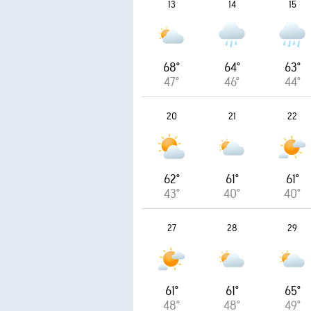
13
14
15
68°
64°
63°
47°
46°
44°
20
21
22
62°
61°
61°
43°
40°
40°
27
28
29
61°
61°
65°
48°
48°
49°