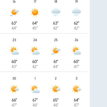
16
17
18
19
63°
64°
63°
62°
44°
45°
42°
42°
23
24
25
26
60°
60°
61°
60°
43°
42°
44°
47°
30
1
2
3
66°
67°
65°
64°
47°
46°
46°
47°