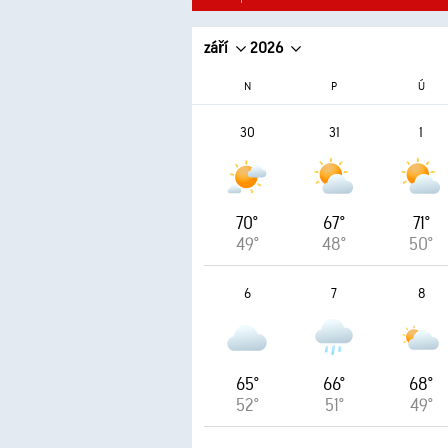
září
2026
N
P
Ú
30
31
1
70°
67°
71°
49°
48°
50°
6
7
8
65°
66°
68°
52°
51°
49°