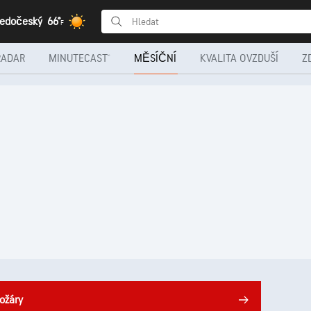
ředočeský
66°
F
RADAR
MINUTECAST®
MĚSÍČNÍ
KVALITA OVZDUŠÍ
Z
ožáry