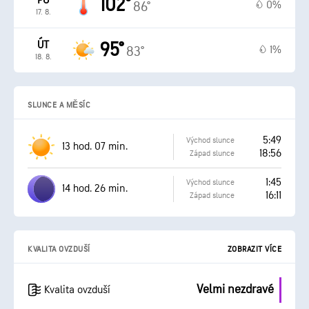
PO
102°
0%
86°
17. 8.
ÚT
95°
1%
83°
18. 8.
SLUNCE A MĚSÍC
5:49
Východ slunce
13 hod. 07 min.
18:56
Západ slunce
1:45
Východ slunce
14 hod. 26 min.
16:11
Západ slunce
KVALITA OVZDUŠÍ
ZOBRAZIT VÍCE
Velmi nezdravé
Kvalita ovzduší