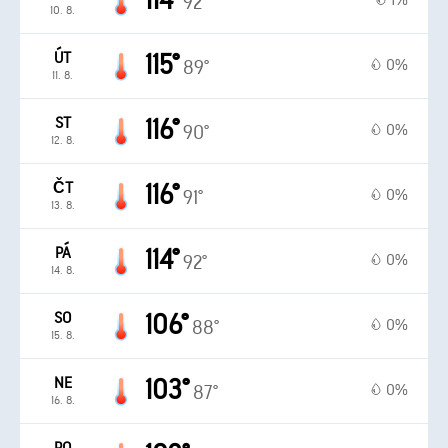
114°
1%
92°
10. 8.
ÚT
115°
0%
89°
11. 8.
ST
116°
0%
90°
12. 8.
ČT
116°
0%
91°
13. 8.
PÁ
114°
0%
92°
14. 8.
SO
106°
0%
88°
15. 8.
NE
103°
0%
87°
16. 8.