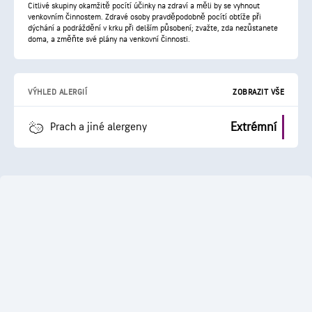
Citlivé skupiny okamžitě pocítí účinky na zdraví a měli by se vyhnout
venkovním činnostem. Zdravé osoby pravděpodobně pocítí obtíže při
dýchání a podráždění v krku při delším působení; zvažte, zda nezůstanete
doma, a změňte své plány na venkovní činnosti.
VÝHLED ALERGIÍ
ZOBRAZIT VŠE
Extrémní
Prach a jiné alergeny