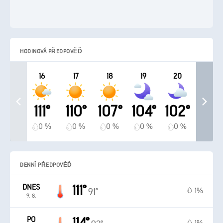
HODINOVÁ PŘEDPOVĚĎ
16
17
18
19
20
111°
110°
107°
104°
102°
0 %
0 %
0 %
0 %
0 %
DENNÍ PŘEDPOVĚĎ
DNES
111°
1%
91°
9. 8.
PO