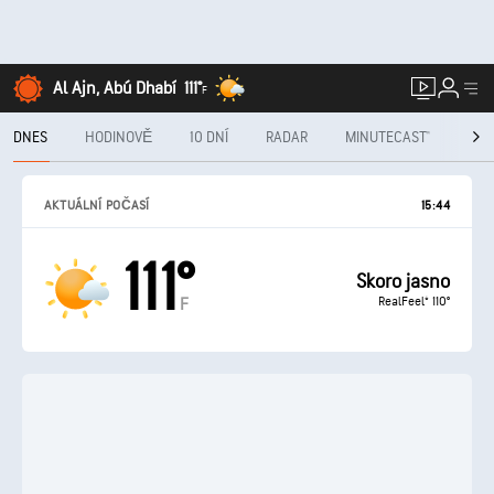
Al Ajn, Abú Dhabí
111°
F
DNES
HODINOVĚ
10 DNÍ
RADAR
MINUTECAST®
MĚS
AKTUÁLNÍ POČASÍ
15:44
111°
Skoro jasno
RealFeel® 110°
F