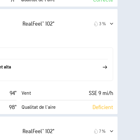
10 (Molt
AccuLumen Brightness
olt alt)
Index™
clar)
RealFeel® 102°
3 %
18 mi/h
0 %
Nuvolositat
49 %
10 mi
Visibilitat
67° F
30000 ft
Sostre de núvols
t alta
94°
SSE 9 mi/h
Vent
98°
Deficient
Qualitat de l'aire
10 (Molt
AccuLumen Brightness
olt alt)
Index™
clar)
RealFeel® 102°
7 %
20 mi/h
0 %
Nuvolositat