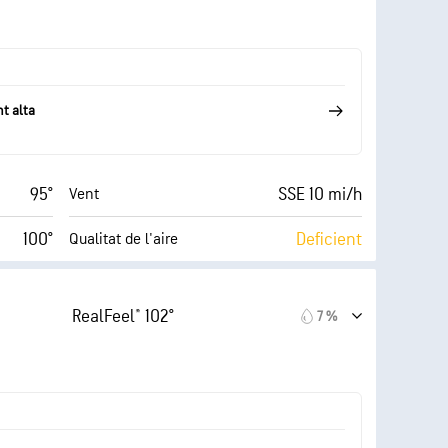
41 %
10 mi
Visibilitat
67° F
30000 ft
Sostre de núvols
t alta
95°
SSE 10 mi/h
Vent
100°
Deficient
Qualitat de l'aire
10 (Molt
AccuLumen Brightness
Molt alt)
Index™
clar)
RealFeel® 102°
7 %
21 mi/h
1 %
Nuvolositat
41 %
10 mi
Visibilitat
68° F
30000 ft
Sostre de núvols