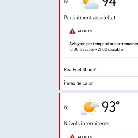
94°
18
Ràfegues
Parcialment assolellat
Humitat
ALERTES
Punt de rosada
Avís groc per temperatura extremamen
13:00 dissabte - 21:00 dissabte
RealFeel Shade™
Índex de calor
1.
Índex UV màxim
93°
19
Ràfegues
Núvols intermitents
Humitat
ALERTES