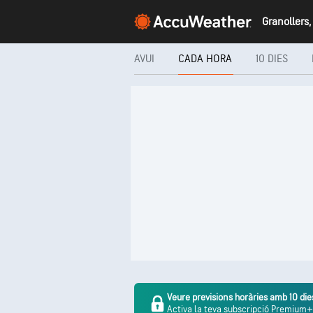
AVUI
CADA HORA
10 DIES
Veure previsions horàries amb 10 die
Activa la teva subscripció Premium+