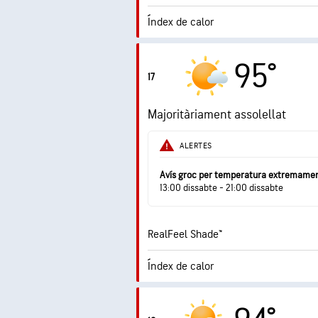
Índex de calor
3.7 (
Índex UV màxim
95°
17
Ràfegues
Majoritàriament assolellat
Humitat
ALERTES
Punt de rosada
Avís groc per temperatura extremamen
13:00 dissabte - 21:00 dissabte
RealFeel Shade™
Índex de calor
2.9 (
Índex UV màxim