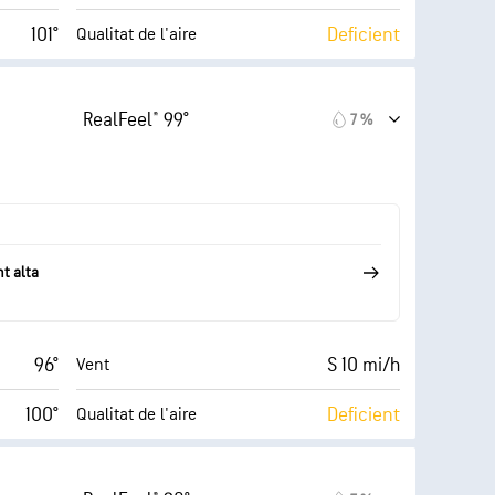
101°
Deficient
Qualitat de l'aire
Moderat)
6 (Mitjà)
AccuLumen Brightness Index™
RealFeel® 99°
7 %
20 mi/h
70 %
Nuvolositat
42 %
10 mi
Visibilitat
69° F
30000 ft
Sostre de núvols
t alta
96°
S 10 mi/h
Vent
100°
Deficient
Qualitat de l'aire
9 (Molt
AccuLumen Brightness
Moderat)
Index™
clar)