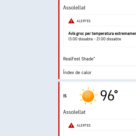
Assolellat
Humitat
ALERTES
Punt de rosada
Avís groc per temperatura extremamen
13:00 dissabte - 21:00 dissabte
RealFeel Shade™
Índex de calor
7.9 (
Índex UV màxim
96°
15
Ràfegues
Assolellat
Humitat
ALERTES
Punt de rosada