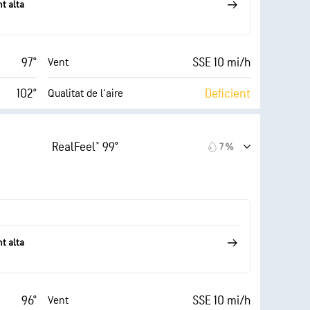
t alta
97°
SSE 10 mi/h
Vent
102°
Deficient
Qualitat de l'aire
9 (Molt
AccuLumen Brightness
5.9 (Alt)
Index™
clar)
RealFeel® 99°
7 %
22 mi/h
8 %
Nuvolositat
40 %
10 mi
Visibilitat
69° F
30000 ft
Sostre de núvols
t alta
96°
SSE 10 mi/h
Vent