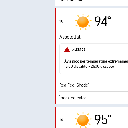
7.9 (M
Índex UV màxim
94°
13
Ràfegues
Assolellat
Humitat
ALERTES
Punt de rosada
Avís groc per temperatura extremamen
13:00 dissabte - 21:00 dissabte
RealFeel Shade™
Índex de calor
8.6 (M
Índex UV màxim
95°
14
Ràfegues