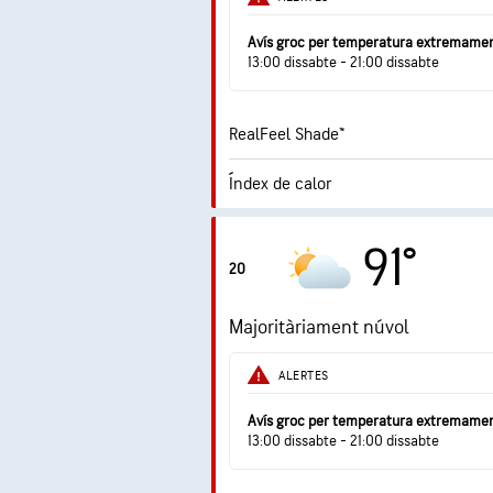
Punt de rosada
Avís groc per temperatura extremamen
13:00 dissabte - 21:00 dissabte
RealFeel Shade™
Índex de calor
0.
Índex UV màxim
91°
20
Ràfegues
Majoritàriament núvol
Humitat
ALERTES
Punt de rosada
Avís groc per temperatura extremamen
13:00 dissabte - 21:00 dissabte