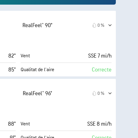
RealFeel® 90°
0 %
82°
SSE 7 mi/h
Vent
85°
Correcte
Qualitat de l'aire
10 (Molt
AccuLumen Brightness
.9 (Alt)
Index™
clar)
RealFeel® 96°
0 %
16 mi/h
0 %
Nuvolositat
59 %
10 mi
Visibilitat
88°
SSE 8 mi/h
Vent
67° F
30000 ft
Sostre de núvols
91°
Correcte
Qualitat de l'aire