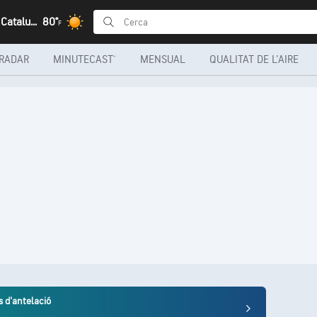
Granollers, Catalunya
80°
F
RADAR
MINUTECAST®
MENSUAL
QUALITAT DE L'AIRE
s d'antelació