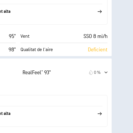
70° F
30000 ft
Sostre de núvols
t alta
95°
SSO 8 mi/h
Vent
98°
Deficient
Qualitat de l'aire
4
AccuLumen Brightness
8 (Baix)
Index™
(Ombrívol)
RealFeel® 93°
0 %
14 mi/h
65 %
Nuvolositat
46 %
10 mi
Visibilitat
70° F
30000 ft
Sostre de núvols
t alta