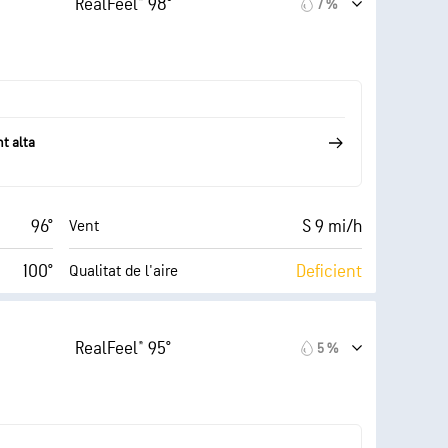
RealFeel® 98°
7 %
18 mi/h
22 %
Nuvolositat
44 %
10 mi
Visibilitat
70° F
30000 ft
Sostre de núvols
t alta
96°
S 9 mi/h
Vent
100°
Deficient
Qualitat de l'aire
8 (Baix)
8 (Clar)
AccuLumen Brightness Index™
RealFeel® 95°
5 %
15 mi/h
43 %
Nuvolositat
45 %
10 mi
Visibilitat