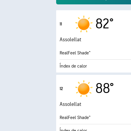
82°
11
Assolellat
RealFeel Shade™
Índex de calor
5
Índex UV màxim
88°
12
Ràfegues
Assolellat
Humitat
RealFeel Shade™
Punt de rosada
Índex de calor