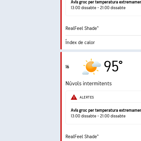
Avís groc per temperatura extremamen
13:00 dissabte - 21:00 dissabte
RealFeel Shade™
Índex de calor
Índex UV màxim
95°
16
Ràfegues
Núvols intermitents
Humitat
ALERTES
Punt de rosada
Avís groc per temperatura extremamen
13:00 dissabte - 21:00 dissabte
RealFeel Shade™